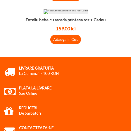
Fotoliu bebe cu arcada printesa roz + Cadou
159.00 lei
Adauga In Cos
LIVRARE GRATUITA
La Comenzi > 400 RON
PLATA LA LIVRARE
Sau Online
REDUCERI
De Sarbatori
CONTACTEAZA-NE