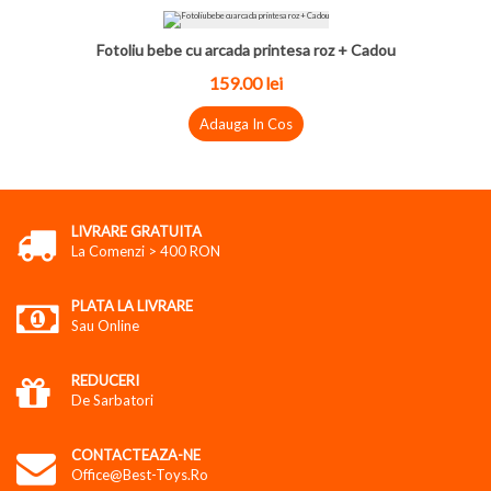
Fotoliu bebe cu arcada printesa roz + Cadou
159.00 lei
Adauga In Cos
LIVRARE GRATUITA
La Comenzi > 400 RON
PLATA LA LIVRARE
Sau Online
REDUCERI
De Sarbatori
CONTACTEAZA-NE
Office@best-Toys.ro