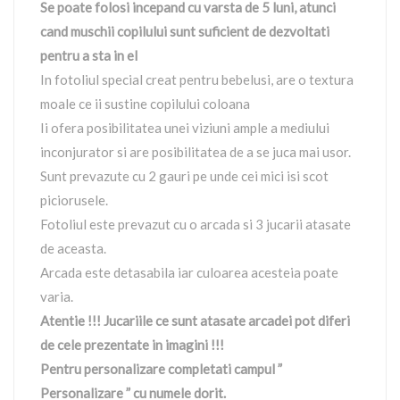
Se poate folosi incepand cu varsta de 5 luni, atunci
cand muschii copilului sunt suficient de dezvoltati
pentru a sta in el
In fotoliul special creat pentru bebelusi, are o textura
moale ce ii sustine copilului coloana
Ii ofera posibilitatea unei viziuni ample a mediului
inconjurator si are posibilitatea de a se juca mai usor.
Sunt prevazute cu 2 gauri pe unde cei mici isi scot
piciorusele.
Fotoliul este prevazut cu o arcada si 3 jucarii atasate
de aceasta.
Arcada este detasabila iar culoarea acesteia poate
varia.
Atentie !!! Jucariile ce sunt atasate arcadei pot diferi
de cele prezentate in imagini !!!
Pentru personalizare completati campul ”
Personalizare ” cu numele dorit.