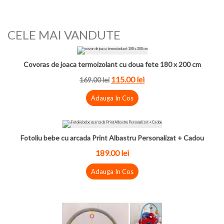
CELE MAI VANDUTE
Covoras de joaca termoizolant cu doua fete 180 x 200 cm
115.00
lei
169.00
lei
Adauga In Cos
Fotoliu bebe cu arcada Print Albastru Personalizat + Cadou
189.00
lei
Adauga In Cos