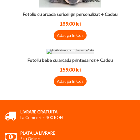
Fotoliu cu arcada soricel gri personalizat + Cadou
189.00
lei
Adauga In Cos
Fotoliu bebe cu arcada printesa roz + Cadou
159.00
lei
Adauga In Cos
LIVRARE GRATUITA
La Comenzi > 400 RON
PLATA LA LIVRARE
Sau Online