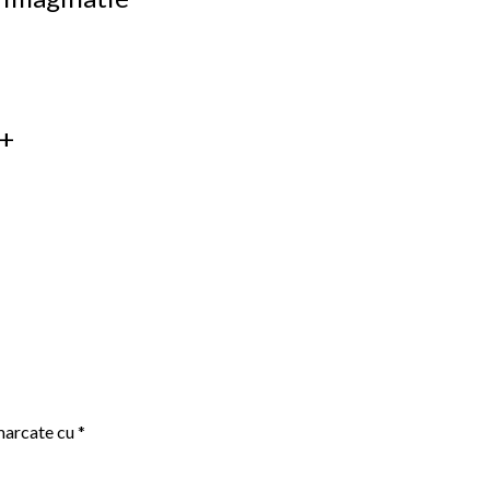
 +
 marcate cu
*