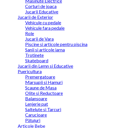
Masinute Electrice
Corturi de joaca
Jucarii Educative
Jucarii de Exterior
Vehicule cu pedale
Vehicule fara pedale
Role
Jucarii de Vara
Piscine si articole pentru piscina
Sanii si articole iarna
Trotinete
Skateboard
Jucarii din Lemn si Educative
Puericultura
Premergatoare
Marsupii si Hamuri
Scaune de Masa
Olite si Reductoare
Balansoare
Lenjerie pat
Saltelute si Tarcuri
Carucioare
Pătuțuri
Articole Bebe