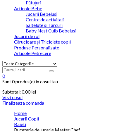
Pătuțuri
Articole Bebe
Jucarii Bebelusi
Centre de activitati
Saltelute si Tarcuri
Baby Nest Cuib Bebelusi
Jucarii de rol
Cărucioare și Triciclete copii
Produse Personalizate
Articole Petrecere
0
Sunt
0 produs(e)
in cosul tau
Subtotal:
0.00
lei
Vezi cosul
Finalizeaza comanda
Home
Jucarii Copii
Baieti
Bucatarie de jucarie Master Chef