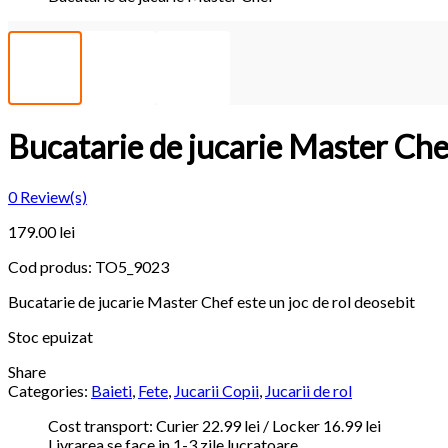
Bucatarie de jucarie Master Che
0
Review(s)
179.00
lei
Cod produs:
TO5_9023
Bucatarie de jucarie Master Chef este un joc de rol deosebit
Stoc epuizat
Share
Categories:
Baieti
,
Fete
,
Jucarii Copii
,
Jucarii de rol
Cost transport: Curier 22.99 lei / Locker 16.99 lei
Livrarea se face in 1-3 zile lucratoare