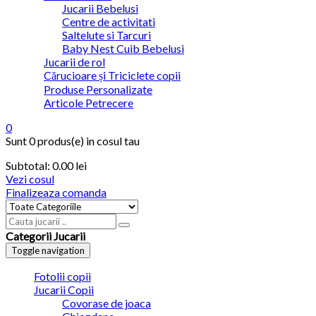
Jucarii Bebelusi
Centre de activitati
Saltelute si Tarcuri
Baby Nest Cuib Bebelusi
Jucarii de rol
Cărucioare și Triciclete copii
Produse Personalizate
Articole Petrecere
0
Sunt
0 produs(e)
in cosul tau
Subtotal:
0.00
lei
Vezi cosul
Finalizeaza comanda
Categorii Jucarii
Toggle navigation
Fotolii copii
Jucarii Copii
Covorase de joaca