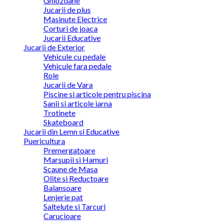
Ghiozdane
Jucarii de plus
Masinute Electrice
Corturi de joaca
Jucarii Educative
Jucarii de Exterior
Vehicule cu pedale
Vehicule fara pedale
Role
Jucarii de Vara
Piscine si articole pentru piscina
Sanii si articole iarna
Trotinete
Skateboard
Jucarii din Lemn si Educative
Puericultura
Premergatoare
Marsupii si Hamuri
Scaune de Masa
Olite si Reductoare
Balansoare
Lenjerie pat
Saltelute si Tarcuri
Carucioare