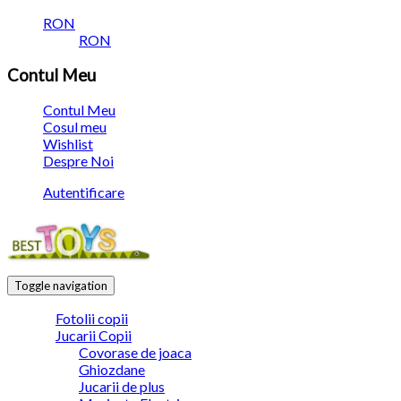
RON
RON
Contul Meu
Contul Meu
Cosul meu
Wishlist
Despre Noi
Autentificare
Toggle navigation
Fotolii copii
Jucarii Copii
Covorase de joaca
Ghiozdane
Jucarii de plus