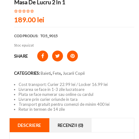
Masa De Lucru 2 In 1
189.00 lei
COD PRODUS:
TO5_9015
Stoc epuizat
SHARE
CATEGORIES:
Baieti
,
Fete
,
Jucarii Copii
Cost transport: Curier 22.99 lei / Locker 16.99 lei
Livrarea se face in 1-3 zile lucratoare
Plata se face numerar sau online cu cardul
Livrare prin curier oriunde in tara
Transport gratuit pentru comenzi de minim 400 lei
Retur in termen de 14 zile
DESCRIERE
RECENZII (0)