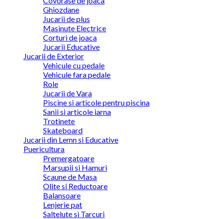
Covorase de joaca
Ghiozdane
Jucarii de plus
Masinute Electrice
Corturi de joaca
Jucarii Educative
Jucarii de Exterior
Vehicule cu pedale
Vehicule fara pedale
Role
Jucarii de Vara
Piscine si articole pentru piscina
Sanii si articole iarna
Trotinete
Skateboard
Jucarii din Lemn si Educative
Puericultura
Premergatoare
Marsupii si Hamuri
Scaune de Masa
Olite si Reductoare
Balansoare
Lenjerie pat
Saltelute si Tarcuri