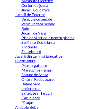
Masinute Electrice
Corturi de joaca
Jucarii Educative
Jucarii de Exterior
Vehicule cu pedale
Vehicule fara pedale
Role
Jucarii de Vara
Piscine si articole pentru piscina
Sanii si articole iarna
Trotinete
Skateboard
Jucarii din Lemn si Educative
Puericultura
Premergatoare
Marsupii si Hamuri
Scaune de Masa
Olite si Reductoare
Balansoare
Lenjerie pat
Saltelute si Tarcuri
Carucioare
Pătuțuri
Articole Bebe