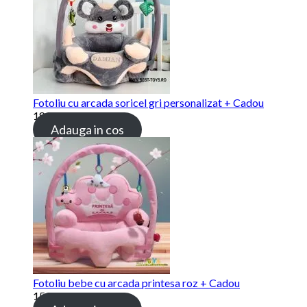
Fotoliu cu arcada soricel gri personalizat + Cadou
189.00
lei
Adauga in cos
Fotoliu bebe cu arcada printesa roz + Cadou
159.00
lei