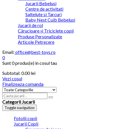
Jucarii Bebelusi
Centre de activitati
Saltelute si Tarcuri
Baby Nest Cuib Bebelusi
Jucarii de rol
Cărucioare și Triciclete copii
Produse Personalizate
Articole Petrecere
Email:
office@best-toys.ro
0
Sunt
0 produs(e)
in cosul tau
Subtotal:
0.00
lei
Vezi cosul
Finalizeaza comanda
Categorii Jucarii
Toggle navigation
Fotolii copii
Jucarii Copii