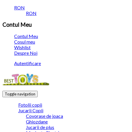
RON
RON
Contul Meu
Contul Meu
Cosul meu
Wishlist
Despre Noi
Autentificare
Toggle navigation
Fotolii copii
Jucarii Copii
Covorase de joaca
Ghiozdane
Jucarii de plus