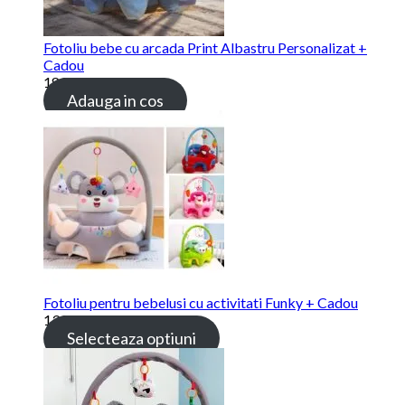
Fotoliu bebe cu arcada Print Albastru Personalizat +
Cadou
189.00
lei
Adauga in cos
Fotoliu pentru bebelusi cu activitati Funky + Cadou
139.00
lei
Selecteaza optiuni