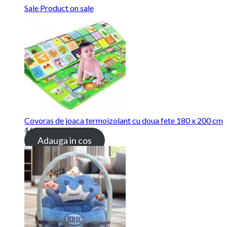
Sale
Product on sale
Covoras de joaca termoizolant cu doua fete 180 x 200 cm
169.00
lei
115.00
lei
Adauga in cos