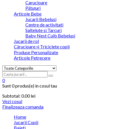
Carucioare
Pătuțuri
Articole Bebe
Jucarii Bebelusi
Centre de activitati
Saltelute si Tarcuri
Baby Nest Cuib Bebelusi
Jucarii de rol
Cărucioare și Triciclete copii
Produse Personalizate
Articole Petrecere
0
Sunt
0 produs(e)
in cosul tau
Subtotal:
0.00
lei
Vezi cosul
Finalizeaza comanda
Home
Jucarii Copii
Baieti