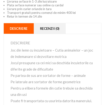
Livrarea se face in 1-3 zile lucratoare
Plata se face numerar sau online cu cardul
Livrare prin curier oriunde in tara
Transport gratuit pentru comenzi de minim 400 lei
Retur in termen de 14 zile
DESCRIERE
RECENZII (0)
DESCRIERE
Joc din lemn cu incuietoare – Cutia animalelor – un joc
de indemanare si dezvoltare motrica
Jocul presupune ca cei mici sa deschida incuietorile cu
diferite grade de dificultate
Pe partea de sus are sortator de forme – animale
Pe laterale are sortator de forme geometrice
Pentru a elibera formele din cutie trebuie sa deschida
una din usi
Poate fi transportata cu usurinta datorita manerului.