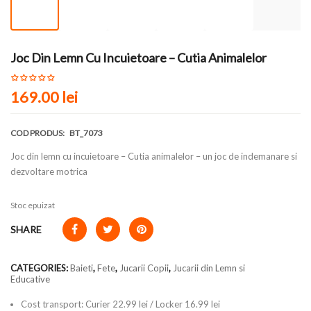
Joc Din Lemn Cu Incuietoare – Cutia Animalelor
169.00
lei
COD PRODUS:
BT_7073
Joc din lemn cu incuietoare – Cutia animalelor – un joc de indemanare si
dezvoltare motrica
Stoc epuizat
SHARE
CATEGORIES:
Baieti
,
Fete
,
Jucarii Copii
,
Jucarii din Lemn si
Educative
Cost transport: Curier 22.99 lei / Locker 16.99 lei