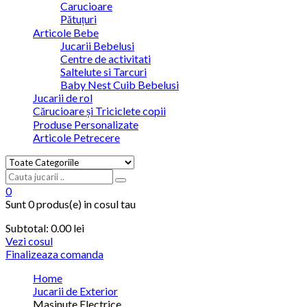
Carucioare
Pătuțuri
Articole Bebe
Jucarii Bebelusi
Centre de activitati
Saltelute si Tarcuri
Baby Nest Cuib Bebelusi
Jucarii de rol
Cărucioare și Triciclete copii
Produse Personalizate
Articole Petrecere
0
Sunt
0 produs(e)
in cosul tau
Subtotal:
0.00
lei
Vezi cosul
Finalizeaza comanda
Home
Jucarii de Exterior
Masinute Electrice