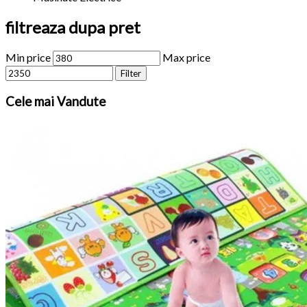
filtreaza dupa pret
Min price
Max price
Filter
Cele
mai Vandute