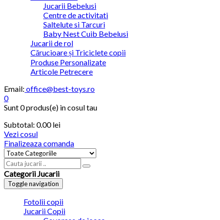
Jucarii Bebelusi
Centre de activitati
Saltelute si Tarcuri
Baby Nest Cuib Bebelusi
Jucarii de rol
Cărucioare și Triciclete copii
Produse Personalizate
Articole Petrecere
Email:
office@best-toys.ro
0
Sunt
0 produs(e)
in cosul tau
Subtotal:
0.00
lei
Vezi cosul
Finalizeaza comanda
Categorii Jucarii
Toggle navigation
Fotolii copii
Jucarii Copii