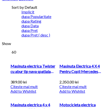
Sort by Default
Implicit
dupa Popularitate
dupa Rating
dupa Data
dupa Pret
dupa Pret ( desc )
Show
60
Masinuta electrica Twister
Masinuta Electrica 4 X 4
cu abur tip nava spatiala
Pentru Copii Mercedes
Orange
Benz...
389.00
lei
2,350.00
lei
Citeste mai mult
Citeste mai mult
Add to Wishlist
Add to Wishlist
Masinuta electrica 4 x 4
Motocicleta electrica