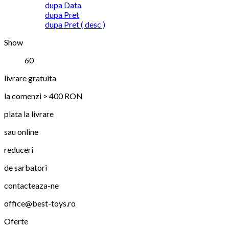
dupa Data
dupa Pret
dupa Pret ( desc )
Show
60
livrare gratuita
la comenzi > 400 RON
plata la livrare
sau online
reduceri
de sarbatori
contacteaza-ne
office@best-toys.ro
Oferte