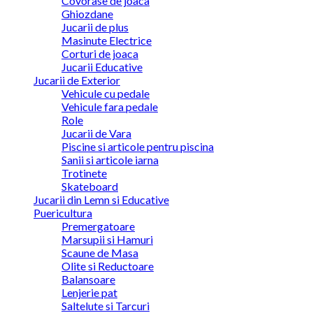
Covorase de joaca
Ghiozdane
Jucarii de plus
Masinute Electrice
Corturi de joaca
Jucarii Educative
Jucarii de Exterior
Vehicule cu pedale
Vehicule fara pedale
Role
Jucarii de Vara
Piscine si articole pentru piscina
Sanii si articole iarna
Trotinete
Skateboard
Jucarii din Lemn si Educative
Puericultura
Premergatoare
Marsupii si Hamuri
Scaune de Masa
Olite si Reductoare
Balansoare
Lenjerie pat
Saltelute si Tarcuri