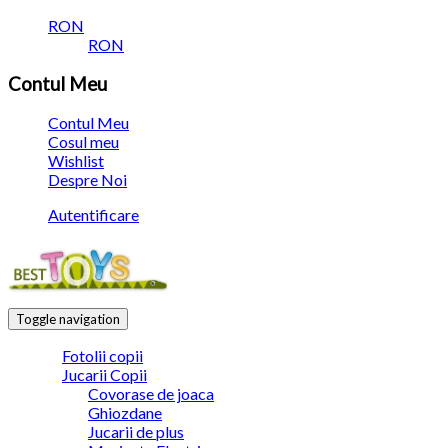
RON
RON
Contul Meu
Contul Meu
Cosul meu
Wishlist
Despre Noi
Autentificare
Toggle navigation
Fotolii copii
Jucarii Copii
Covorase de joaca
Ghiozdane
Jucarii de plus