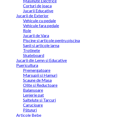
Masinute Electrice
Corturi de joaca
Jucarii Educative
Jucarii de Exterior
Vehicule cu pedale
Vehicule fara pedale
Role
Jucarii de Vara
Piscine si articole pentru piscina
Sanii si articole iarna
Trotinete
Skateboard
Jucarii din Lemn si Educative
Puericultura
Premergatoare
Marsupii si Hamuri
Scaune de Masa
Olite si Reductoare
Balansoare
Lenjerie pat
Saltelute si Tarcuri
Carucioare
Pătuțuri
Articole Bebe