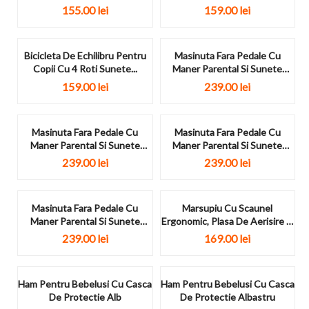
155.00
lei
159.00
lei
Bicicleta De Echilibru Pentru
Masinuta Fara Pedale Cu
Copii Cu 4 Roti Sunete...
Maner Parental Si Sunete
Black...
159.00
lei
239.00
lei
Masinuta Fara Pedale Cu
Masinuta Fara Pedale Cu
Maner Parental Si Sunete
Maner Parental Si Sunete
Red...
Pink...
239.00
lei
239.00
lei
Masinuta Fara Pedale Cu
Marsupiu Cu Scaunel
Maner Parental Si Sunete
Ergonomic, Plasa De Aerisire Si
Blue...
Buzunar
239.00
lei
169.00
lei
Ham Pentru Bebelusi Cu Casca
Ham Pentru Bebelusi Cu Casca
De Protectie Alb
De Protectie Albastru