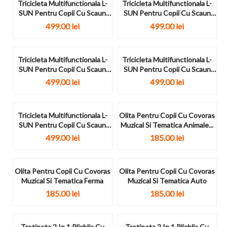
Tricicleta Multifunctionala L-
Tricicleta Multifunctionala L-
SUN Pentru Copii Cu Scaun
SUN Pentru Copii Cu Scaun
Reversibil SL07...
Reversibil SL07...
499.00
lei
499.00
lei
Tricicleta Multifunctionala L-
Tricicleta Multifunctionala L-
SUN Pentru Copii Cu Scaun
SUN Pentru Copii Cu Scaun
Reversibil SL07...
Reversibil SL07...
499.00
lei
499.00
lei
Tricicleta Multifunctionala L-
Olita Pentru Copii Cu Covoras
SUN Pentru Copii Cu Scaun
Muzical Si Tematica Animale...
Reversibil SL07...
499.00
lei
185.00
lei
Olita Pentru Copii Cu Covoras
Olita Pentru Copii Cu Covoras
Muzical Si Tematica Ferma
Muzical Si Tematica Auto
185.00
lei
185.00
lei
Trotineta 2 In 1 Pliablia Cu
Trotineta 2 In 1 Pliablia Cu