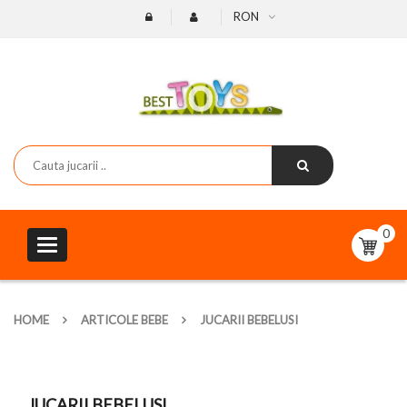
RON
0
Toggle
navigation
HOME
ARTICOLE BEBE
JUCARII BEBELUSI
JUCARII BEBELUSI