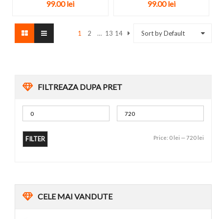
99.00
lei
99.00
lei
1
2
…
13
14
Sort by Default
FILTREAZA DUPA PRET
Price:
0 lei
—
720 lei
FILTER
CELE
MAI VANDUTE