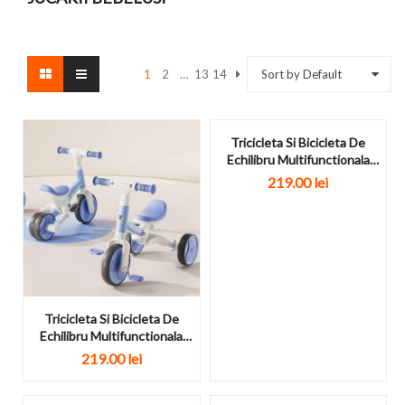
1
2
…
13
14
Sort by Default
Tricicleta Si Bicicleta De
Echilibru Multifunctionala
Pentru Copii Racer...
219.00
lei
Tricicleta Si Bicicleta De
Echilibru Multifunctionala
Pentru Copii Racer...
219.00
lei