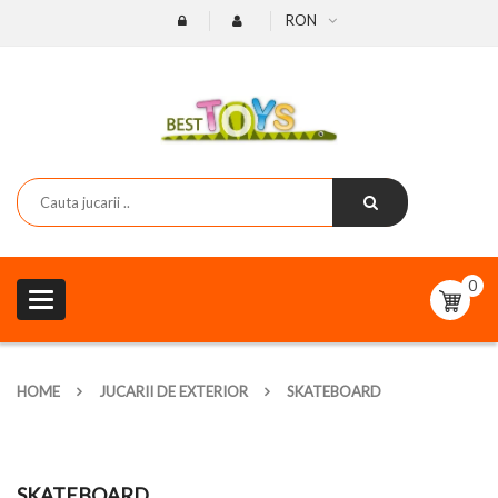
RON
0
Toggle
navigation
HOME
JUCARII DE EXTERIOR
SKATEBOARD
SKATEBOARD