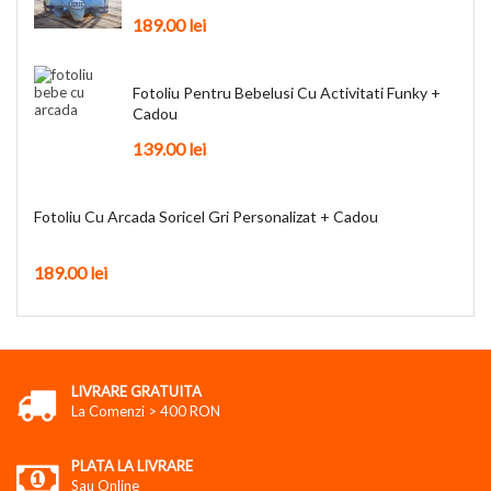
189.00
lei
Fotoliu Pentru Bebelusi Cu Activitati Funky +
Cadou
139.00
lei
Fotoliu Cu Arcada Soricel Gri Personalizat + Cadou
189.00
lei
LIVRARE GRATUITA
La Comenzi > 400 RON
PLATA LA LIVRARE
Sau Online