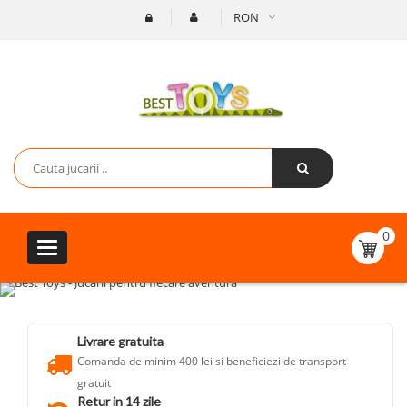
RON
0
Toggle
navigation
Livrare gratuita
Comanda de minim 400 lei si beneficiezi de transport
gratuit
Retur in 14 zile