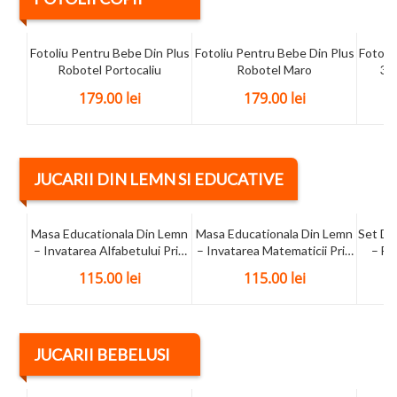
Fotoliu Pentru Bebe Din Plus
Fotoliu Pentru Bebe Din Plus
Fotoliu
Robotel Portocaliu
Robotel Maro
3 P
179.00
lei
179.00
lei
JUCARII DIN LEMN SI EDUCATIVE
Masa Educationala Din Lemn
Masa Educationala Din Lemn
Set De
– Invatarea Alfabetului Prin
– Invatarea Matematicii Prin
– Fe
Joc
Joc
115.00
lei
115.00
lei
JUCARII BEBELUSI