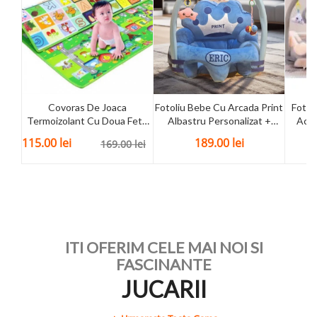
Covoras De Joaca
Fotoliu Bebe Cu Arcada Print
Fotol
Termoizolant Cu Doua Fete
Albastru Personalizat +
Acti
180 X 200 Cm
Cadou
115.00
lei
189.00
lei
169.00
lei
ITI OFERIM CELE MAI NOI SI
FASCINANTE
JUCARII