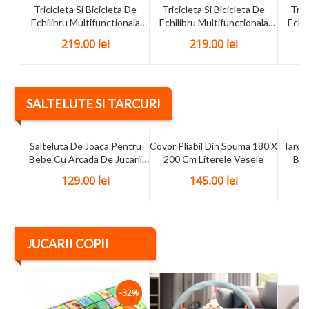
Tricicleta Si Bicicleta De
Tricicleta Si Bicicleta De
Tric
Echilibru Multifunctionala
Echilibru Multifunctionala
Echil
Pentru Copii Racer Star
Pentru Copii Racer Star Roz
Pentru
219.00
lei
219.00
lei
Albastra
SALTELUTE SI TARCURI
Salteluta De Joaca Pentru
Covor Pliabil Din Spuma 180 X
Tarc 
Bebe Cu Arcada De Jucarii
200 Cm Literele Vesele
Bil
Gym Happy Animals
Poa
129.00
lei
145.00
lei
JUCARII COPII
-32%
-32%