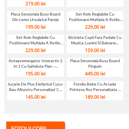
Curcubeu...
219.00
lei
Placa Senzoriala Busy Board
Set Role Reglabile Cu
Din Lemn Ursuletul Panda
Pozitionare Multipla A Rotilor
Bear...
199.00
lei
229.00
lei
Set Role Reglabile Cu
Bicicleta Copii Fara Pedale Cu
Pozitionare Multipla A Rotilor
Muzica, Lumini Si Baloane...
Bear...
229.00
lei
159.00
lei
Antepremergator Interactiv 2
Placa Senzoriala Busy Board
In 1 Cu Salteluta Pian –...
Pinguin
195.00
lei
449.00
lei
Jucarie De Plus Elefantul Cucu-
Fotoliu Bebe Cu Arcada
Bau Albastru Personalizat Cu
Printesa Roz Personalizata +
Detalii
Cadou
145.00
lei
189.00
lei
FOTOLII COPII