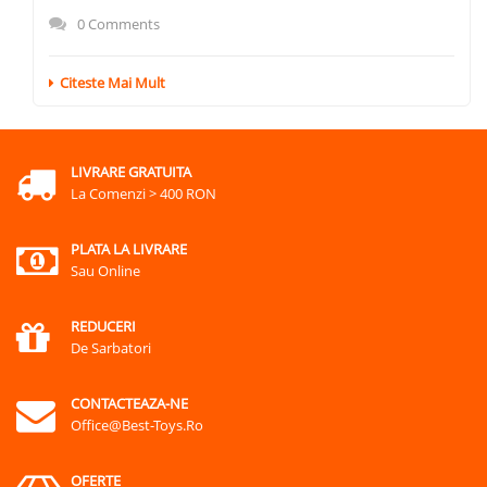
0 Comments
Citeste Mai Mult
LIVRARE GRATUITA
La Comenzi > 400 RON
PLATA LA LIVRARE
Sau Online
REDUCERI
De Sarbatori
CONTACTEAZA-NE
Office@best-Toys.ro
OFERTE