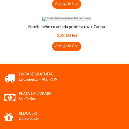
Adauga In Cos
Fotoliu bebe cu arcada printesa roz + Cadou
159.00
lei
Adauga In Cos
LIVRARE GRATUITA
La Comenzi > 400 RON
PLATA LA LIVRARE
Sau Online
REDUCERI
De Sarbatori