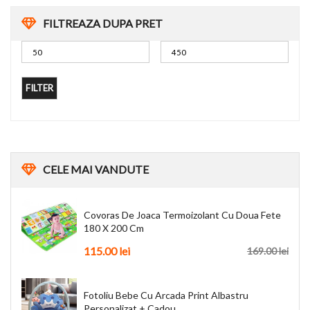
FILTREAZA DUPA PRET
FILTER
CELE
MAI VANDUTE
Covoras De Joaca Termoizolant Cu Doua Fete
180 X 200 Cm
115.00
lei
169.00
lei
Fotoliu Bebe Cu Arcada Print Albastru
Personalizat + Cadou