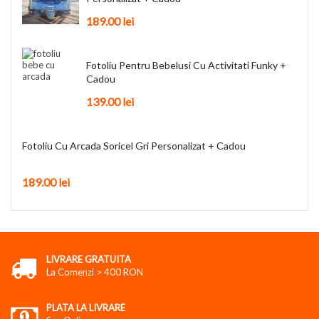
189.00
lei
Fotoliu Pentru Bebelusi Cu Activitati Funky +
Cadou
139.00
lei
Fotoliu Cu Arcada Soricel Gri Personalizat + Cadou
189.00
lei
LIVRARE GRATUITA
La Comenzi > 400 RON
PLATA LA LIVRARE