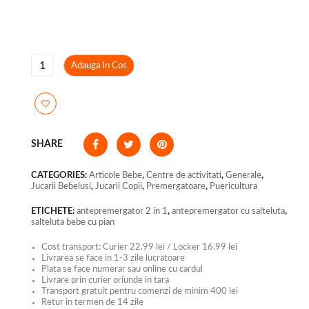
Adauga In Cos
SHARE
CATEGORIES:
Articole Bebe
,
Centre de activitati
,
Generale
,
Jucarii Bebelusi
,
Jucarii Copii
,
Premergatoare
,
Puericultura
ETICHETE:
antepremergator 2 in 1
,
antepremergator cu salteluta
,
salteluta bebe cu pian
Cost transport: Curier 22.99 lei / Locker 16.99 lei
Livrarea se face in 1-3 zile lucratoare
Plata se face numerar sau online cu cardul
Livrare prin curier oriunde in tara
Transport gratuit pentru comenzi de minim 400 lei
Retur in termen de 14 zile