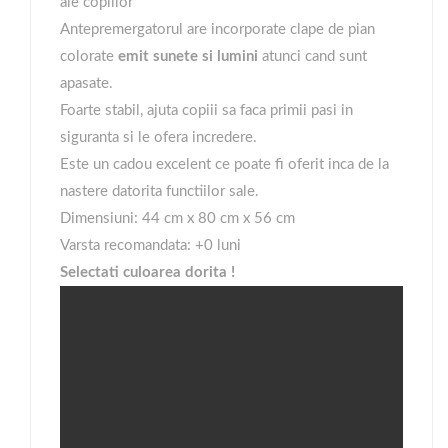
ale copiilor
Antepremergatorul are incorporate clape de pian
colorate
emit sunete si lumini
atunci cand sunt
apasate.
Foarte stabil, ajuta copiii sa faca primii pasi in
siguranta si le ofera incredere.
Este un cadou excelent ce poate fi oferit inca de la
nastere datorita functiilor sale.
Dimensiuni: 44 cm x 80 cm x 56 cm
Varsta recomandata: +0 luni
Selectati culoarea dorita !