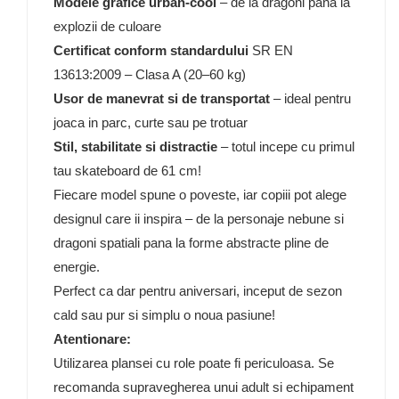
Modele grafice urban-cool
– de la dragoni pana la
explozii de culoare
Certificat conform standardului
SR EN
13613:2009 – Clasa A (20–60 kg)
Usor de manevrat si de transportat
– ideal pentru
joaca in parc, curte sau pe trotuar
Stil, stabilitate si distractie
– totul incepe cu primul
tau skateboard de 61 cm!
Fiecare model spune o poveste, iar copiii pot alege
designul care ii inspira – de la personaje nebune si
dragoni spatiali pana la forme abstracte pline de
energie.
Perfect ca dar pentru aniversari, inceput de sezon
cald sau pur si simplu o noua pasiune!
Atentionare:
Utilizarea plansei cu role poate fi periculoasa. Se
recomanda supravegherea unui adult si echipament