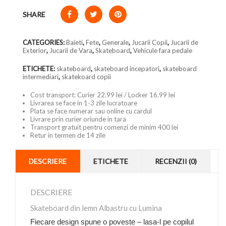
SHARE
CATEGORIES:
Baieti
,
Fete
,
Generale
,
Jucarii Copii
,
Jucarii de
Exterior
,
Jucarii de Vara
,
Skateboard
,
Vehicule fara pedale
ETICHETE:
skateboard
,
skateboard incepatori
,
skateboard
intermediari
,
skatekoard copii
Cost transport: Curier 22.99 lei / Locker 16.99 lei
Livrarea se face in 1-3 zile lucratoare
Plata se face numerar sau online cu cardul
Livrare prin curier oriunde in tara
Transport gratuit pentru comenzi de minim 400 lei
Retur in termen de 14 zile
DESCRIERE
ETICHETE
RECENZII (0)
DESCRIERE
Skateboard din lemn Albastru cu Lumina
Fiecare design spune o poveste – lasa-l pe copilul