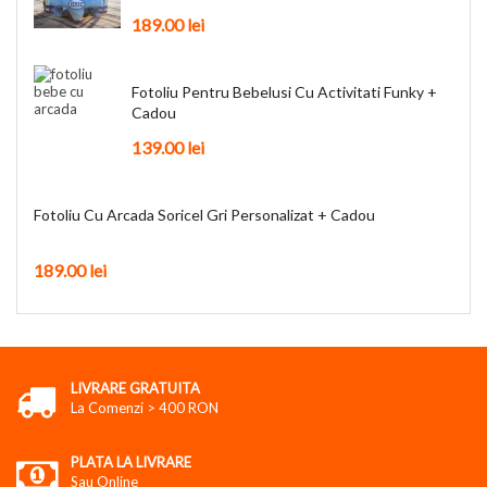
189.00
lei
Fotoliu Pentru Bebelusi Cu Activitati Funky +
Cadou
139.00
lei
Fotoliu Cu Arcada Soricel Gri Personalizat + Cadou
189.00
lei
LIVRARE GRATUITA
La Comenzi > 400 RON
PLATA LA LIVRARE
Sau Online