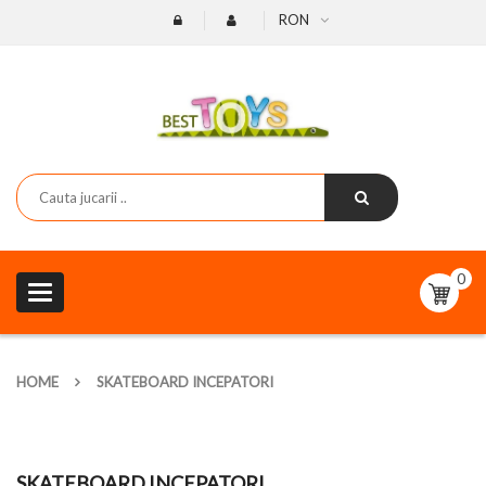
RON
0
Toggle
navigation
HOME
SKATEBOARD INCEPATORI
SKATEBOARD INCEPATORI