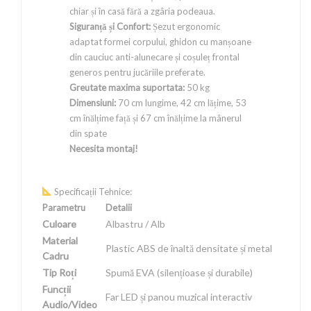
chiar și în casă fără a zgâria podeaua.
Siguranță și Confort:
Șezut ergonomic
adaptat formei corpului, ghidon cu manșoane
din cauciuc anti-alunecare și coșuleț frontal
generos pentru jucăriile preferate.
Greutate maxima suportata:
50 kg
Dimensiuni:
70 cm lungime, 42 cm lățime, 53
cm înălțime față și 67 cm înălțime la mânerul
din spate
Necesita montaj!
Specificații Tehnice:
Parametru
Detalii
Culoare
Albastru / Alb
Material
Plastic ABS de înaltă densitate și metal
Cadru
Tip Roți
Spumă EVA (silențioase și durabile)
Funcții
Far LED și panou muzical interactiv
Audio/Video