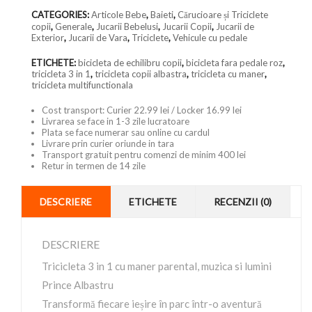
CATEGORIES:
Articole Bebe
,
Baieti
,
Cărucioare și Triciclete
copii
,
Generale
,
Jucarii Bebelusi
,
Jucarii Copii
,
Jucarii de
Exterior
,
Jucarii de Vara
,
Triciclete
,
Vehicule cu pedale
ETICHETE:
bicicleta de echilibru copii
,
bicicleta fara pedale roz
,
tricicleta 3 in 1
,
tricicleta copii albastra
,
tricicleta cu maner
,
tricicleta multifunctionala
Cost transport: Curier 22.99 lei / Locker 16.99 lei
Livrarea se face in 1-3 zile lucratoare
Plata se face numerar sau online cu cardul
Livrare prin curier oriunde in tara
Transport gratuit pentru comenzi de minim 400 lei
Retur in termen de 14 zile
DESCRIERE
ETICHETE
RECENZII (0)
DESCRIERE
Tricicleta 3 in 1 cu maner parental, muzica si lumini
Prince Albastru
Transformă fiecare ieșire în parc într-o aventură