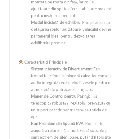
montate pe roata din față, iar roțile
ajutătoare din spate oferă stabilitate maximă
pentru învățarea pedalatului.
Modul Bicicletă de echilibru:
Prin plierea sau
detașarea roților ajutătoare, vehiculul devine
partenerul ideal pentru dezvoltarea
echilibrului postural.
Caracteristici Principale
Sistem Interactiv de Divertisment:
Farul
frontal funcțional luminează calea, iar consola
audio integrată redă melodii vesele pentru o
atmosferă de petrecere în mișcare.
Mâner de Control pentru Părinți:
Tijă
telescopică robustă și reglabilă, prevăzută cu
un suport practic pentru cană sau sticla de
apă.
Roți Premium din Spumă EVA:
Roțile late
asigură o rulare lină, amortizează șocurile și
sunt extrem de silențioase, putând fi folosite