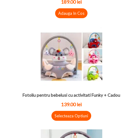
189.00
lei
Adauga In Cos
Fotoliu pentru bebelusi cu activitati Funky + Cadou
139.00
lei
Selecteaza Optiuni