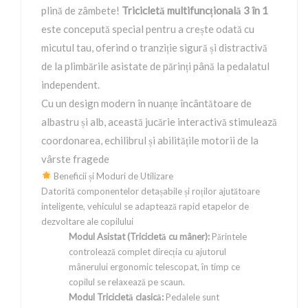
plină de zâmbete!
Tricicletă multifuncțională 3 în 1
este concepută special pentru a crește odată cu
micutul tau, oferind o tranziție sigură și distractivă
de la plimbările asistate de părinți până la pedalatul
independent.
Cu un design modern în nuanțe încântătoare de
albastru și alb, această jucărie interactivă stimulează
coordonarea, echilibrul și abilitățile motorii de la
vârste fragede
Beneficii și Moduri de Utilizare
Datorită componentelor detașabile și roților ajutătoare
inteligente, vehiculul se adaptează rapid etapelor de
dezvoltare ale copilului
Modul Asistat (Tricicletă cu mâner):
Părintele
controlează complet direcția cu ajutorul
mânerului ergonomic telescopat, în timp ce
copilul se relaxează pe scaun.
Modul Tricicletă clasică:
Pedalele sunt