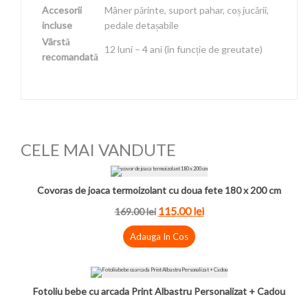
Accesorii
Mâner părinte, suport pahar, coș jucării,
incluse
pedale detașabile
Vârstă
12 luni – 4 ani (în funcție de greutate)
recomandată
CELE MAI VANDUTE
Covoras de joaca termoizolant cu doua fete 180 x 200 cm
115.00
lei
169.00
lei
Adauga In Cos
Fotoliu bebe cu arcada Print Albastru Personalizat + Cadou