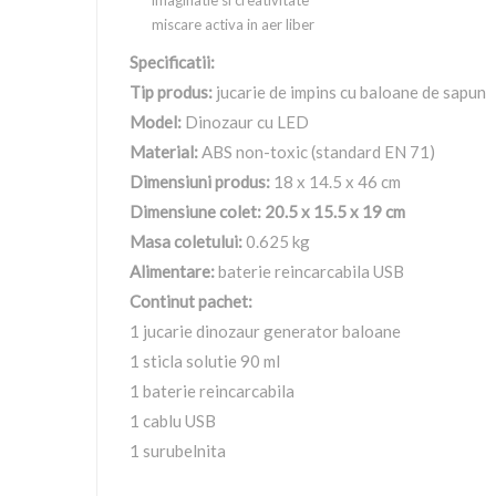
imaginatie si creativitate
miscare activa in aer liber
Specificatii:
Tip produs:
jucarie de impins cu baloane de sapun
Model:
Dinozaur cu LED
Material:
ABS non-toxic (standard EN 71)
Dimensiuni produs:
18 x 14.5 x 46 cm
Dimensiune colet: 20.5 x 15.5 x 19 cm
Masa coletului:
0.625 kg
Alimentare:
baterie reincarcabila USB
Continut pachet:
1 jucarie dinozaur generator baloane
1 sticla solutie 90 ml
1 baterie reincarcabila
1 cablu USB
1 surubelnita