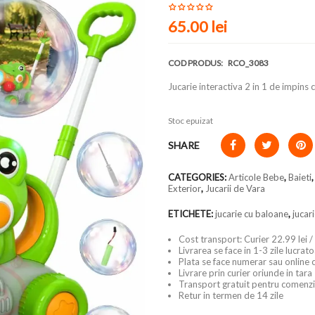
65.00
lei
COD PRODUS:
RCO_3083
Jucarie interactiva 2 in 1 de impins
Stoc epuizat
SHARE
CATEGORIES:
Articole Bebe
,
Baieti
Exterior
,
Jucarii de Vara
ETICHETE:
jucarie cu baloane
,
jucar
Cost transport: Curier 22.99 lei /
Livrarea se face in 1-3 zile lucrat
Plata se face numerar sau online 
Livrare prin curier oriunde in tara
Transport gratuit pentru comenzi
Retur in termen de 14 zile