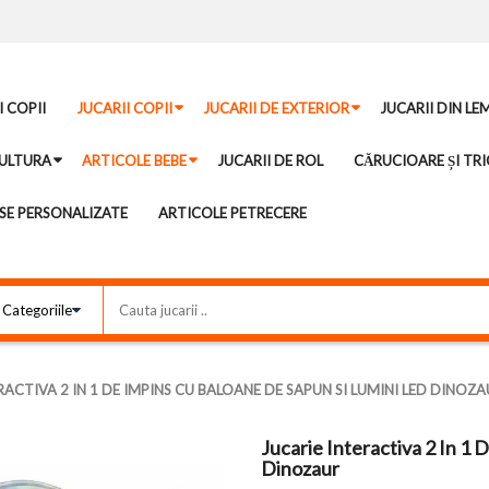
I COPII
JUCARII COPII
JUCARII DE EXTERIOR
JUCARII DIN LE
ULTURA
ARTICOLE BEBE
JUCARII DE ROL
CĂRUCIOARE ȘI TRI
E PERSONALIZATE
ARTICOLE PETRECERE
RACTIVA 2 IN 1 DE IMPINS CU BALOANE DE SAPUN SI LUMINI LED DINOZ
Jucarie Interactiva 2 In 1
Dinozaur