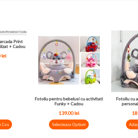
arcada Print
lizat + Cadou
0
lei
Fotoliu pentru bebelusi cu activitati
Fotoliu cu a
Funky + Cadou
personal
139.00
lei
18
n Cos
Selecteaza Optiuni
Adau