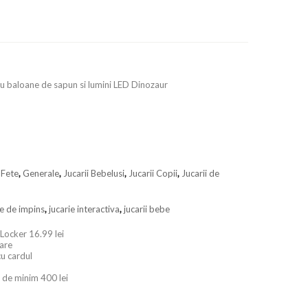
 cu baloane de sapun si lumini LED Dinozaur
,
Fete
,
Generale
,
Jucarii Bebelusi
,
Jucarii Copii
,
Jucarii de
ie de impins
,
jucarie interactiva
,
jucarii bebe
 Locker 16.99 lei
oare
cu cardul
 de minim 400 lei