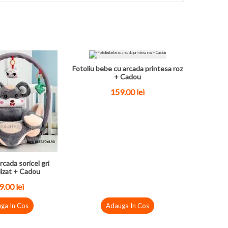
Fotoliu bebe cu arcada printesa roz
+ Cadou
159.00
lei
rcada soricel gri
izat + Cadou
9.00
lei
ga In Cos
Adauga In Cos