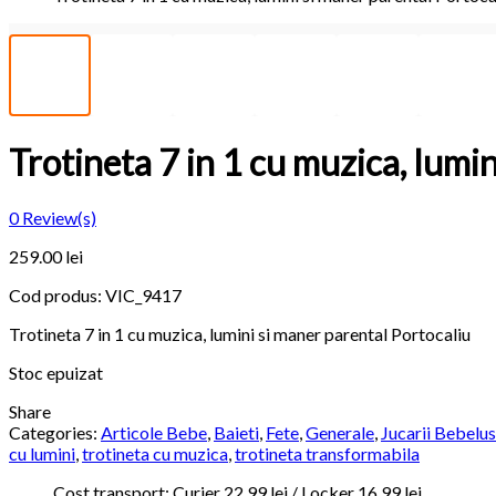
Trotineta 7 in 1 cu muzica, lumi
0
Review(s)
259.00
lei
Cod produs:
VIC_9417
Trotineta 7 in 1 cu muzica, lumini si maner parental Portocaliu
Stoc epuizat
Share
Categories:
Articole Bebe
,
Baieti
,
Fete
,
Generale
,
Jucarii Bebelus
cu lumini
,
trotineta cu muzica
,
trotineta transformabila
Cost transport: Curier 22.99 lei / Locker 16.99 lei