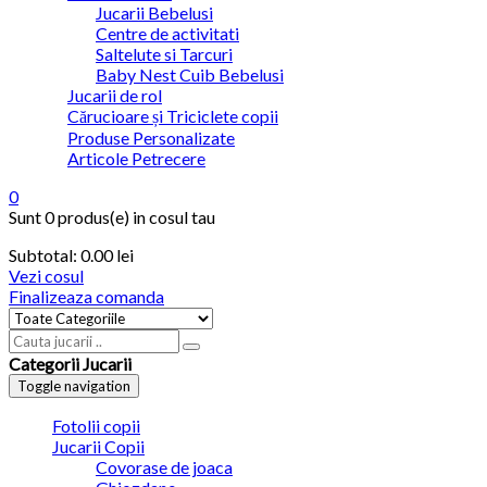
Jucarii Bebelusi
Centre de activitati
Saltelute si Tarcuri
Baby Nest Cuib Bebelusi
Jucarii de rol
Cărucioare și Triciclete copii
Produse Personalizate
Articole Petrecere
0
Sunt
0 produs(e)
in cosul tau
Subtotal:
0.00
lei
Vezi cosul
Finalizeaza comanda
Categorii Jucarii
Toggle navigation
Fotolii copii
Jucarii Copii
Covorase de joaca