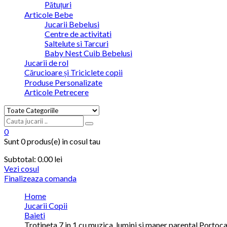
Pătuțuri
Articole Bebe
Jucarii Bebelusi
Centre de activitati
Saltelute si Tarcuri
Baby Nest Cuib Bebelusi
Jucarii de rol
Cărucioare și Triciclete copii
Produse Personalizate
Articole Petrecere
0
Sunt
0 produs(e)
in cosul tau
Subtotal:
0.00
lei
Vezi cosul
Finalizeaza comanda
Home
Jucarii Copii
Baieti
Trotineta 7 in 1 cu muzica, lumini si maner parental Portoca