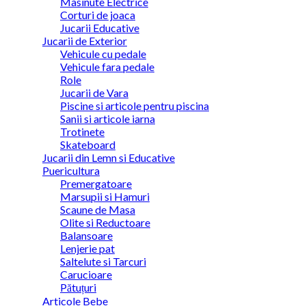
Masinute Electrice
Corturi de joaca
Jucarii Educative
Jucarii de Exterior
Vehicule cu pedale
Vehicule fara pedale
Role
Jucarii de Vara
Piscine si articole pentru piscina
Sanii si articole iarna
Trotinete
Skateboard
Jucarii din Lemn si Educative
Puericultura
Premergatoare
Marsupii si Hamuri
Scaune de Masa
Olite si Reductoare
Balansoare
Lenjerie pat
Saltelute si Tarcuri
Carucioare
Pătuțuri
Articole Bebe