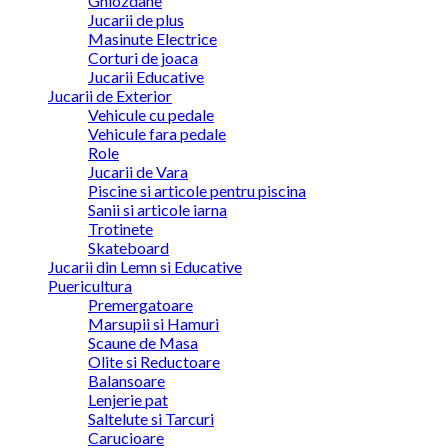
Ghiozdane
Jucarii de plus
Masinute Electrice
Corturi de joaca
Jucarii Educative
Jucarii de Exterior
Vehicule cu pedale
Vehicule fara pedale
Role
Jucarii de Vara
Piscine si articole pentru piscina
Sanii si articole iarna
Trotinete
Skateboard
Jucarii din Lemn si Educative
Puericultura
Premergatoare
Marsupii si Hamuri
Scaune de Masa
Olite si Reductoare
Balansoare
Lenjerie pat
Saltelute si Tarcuri
Carucioare