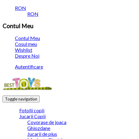
RON
RON
Contul Meu
Contul Meu
Cosul meu
Wishlist
Despre Noi
Autentificare
Toggle navigation
Fotolii copii
Jucarii Copii
Covorase de joaca
Ghiozdane
Jucarii de plus