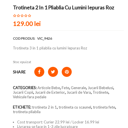
Trotineta 2 In 1 Pliablia Cu Lumini Iepuras Roz
129.00 lei
COD PRODUS:
VIC_9426
Trotineta 3 in 1 pliablia cu lumini Iepuras Roz
Stoc epuizat
SHARE
CATEGORIES:
Articole Bebe
,
Fete
,
Generale
,
Jucarii Bebelusi
,
Jucarii Copii
,
Jucarii de Exterior
,
Jucarii de Vara
,
Trotinete
,
Vehicule fara pedale
ETICHETE:
trotineta 2 in 1
,
trotineta cu scaunel
,
trotineta fete
,
trotineta pliabila
Cost transport: Curier 22.99 lei / Locker 16.99 lei
Livrarea se face in 1-3 zile lucratoare