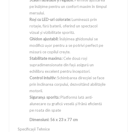
Scaun rabatabil și reglabil:
Permite ajustarea
pe înălțime pentru un confort maxim în timpul
mersului.
Roți cu LED-uri colorate:
Luminează prin
rotație, fără baterii, oferind un spectacol
vizual și vizibilitate sporită.
Ghidon ajustabil:
Înălțimea ghidonului se
modifică ușor pentru a se potrivi perfect pe
măsură ce copilul crește.
Stabilitate maximă:
Cele două roți
supradimensionate din față asigură un
echilibru excelent pentru începători.
Control intuitiv:
Schimbarea direcției se face
prin înclinarea corpului, dezvoltând abilitățile
motorii.
Siguranță sporită:
Platformă lată anti-
alunecare cu grafică veselă și frână eficientă
pe roata din spate
Dimensiuni: 56 x 23 x 77 cm
Specificații Tehnice