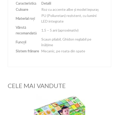
Caracteristică
Detalii
Culoare
Roz cu accente albe și model iepuraș
PU (Poliuretan) rezistent, cu lumini
Material roți
LED integrate
Vârstă
1.5 – 5 ani (aproximativ)
recomandată
Scaun pliabil, Ghidon reglabil pe
Funcții
înălțime
Sistem frânare
Mecanic, pe roata din spate
CELE MAI VANDUTE