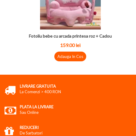
Fotoliu bebe cu arcada printesa roz + Cadou
159.00 lei
Adauga In Cos
LIVRARE GRATUITA
La Comenzi > 400 RON
PLATA LA LIVRARE
Sau Online
REDUCERI
De Sarbatori