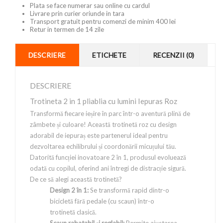
Plata se face numerar sau online cu cardul
Livrare prin curier oriunde in tara
Transport gratuit pentru comenzi de minim 400 lei
Retur in termen de 14 zile
DESCRIERE
ETICHETE
RECENZII (0)
DESCRIERE
Trotineta 2 in 1 pliablia cu lumini Iepuras Roz
Transformă fiecare ieșire în parc într-o aventură plină de
zâmbete și culoare! Această trotinetă roz cu design
adorabil de iepuraș este partenerul ideal pentru
dezvoltarea echilibrului și coordonării micuțului tău.
Datorită funcției inovatoare 2 în 1, produsul evoluează
odată cu copilul, oferind ani întregi de distracție sigură.
De ce să alegi această trotinetă?
Design 2 în 1:
Se transformă rapid dintr-o
bicicletă fără pedale (cu scaun) într-o
trotinetă clasică.