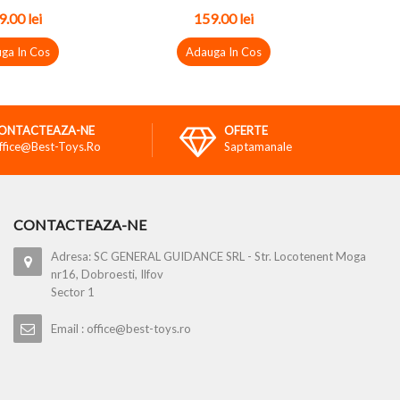
.00 lei
159.00 lei
ga In Cos
Adauga In Cos
ONTACTEAZA-NE
OFERTE
ffice@best-Toys.ro
Saptamanale
CONTACTEAZA-NE
Adresa: SC GENERAL GUIDANCE SRL - Str. Locotenent Moga
nr16, Dobroesti, Ilfov
Sector 1
Email : office@best-toys.ro