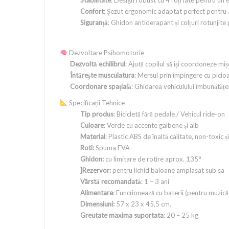
Confort
: Șezut ergonomic adaptat perfect pentru 
Siguranță
: Ghidon antiderapant și colțuri rotunjite
Dezvoltare Psihomotorie
Dezvoltă echilibrul
: Ajută copilul să își coordoneze mișc
Întărește musculatura
: Mersul prin împingere cu picioar
Coordonare spațială
: Ghidarea vehiculului îmbunătățeș
Specificații Tehnice
Tip produs
: Bicicletă fără pedale / Vehicul ride-on
Culoare
: Verde cu accente galbene și alb
Material
: Plastic ABS de înaltă calitate, non-toxic ș
Roti:
Spuma EVA
Ghidon:
cu limitare de rotire aprox. 135°
]Rezervor:
pentru lichid baloane amplasat sub sa
Vârstă recomandată
: 1 – 3 ani
Alimentare
: Funcționează cu baterii (pentru muzică
Dimensiuni:
57 x 23 x 45,5 cm.
Greutate maxima suportata
: 20 – 25 kg