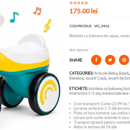
175.00 lei
COD PRODUS:
VIC_9416
Bicicleta cu baloane de sapun, muzic
Stoc epuizat
SHARE
CATEGORIES:
Articole Bebe
,
Baieti
Bebelusi
,
Jucarii Copii
,
Jucarii de Ex
ETICHETE:
bicicleta cu baloane
,
bici
interactiva 1-3 ani
,
masina baloane 
Cost transport: Curier 22.99 lei /
Livrarea se face in 1-3 zile lucrat
Plata se face numerar sau online 
Livrare prin curier oriunde in tara
Transport gratuit pentru comenzi
Retur in termen de 14 zile