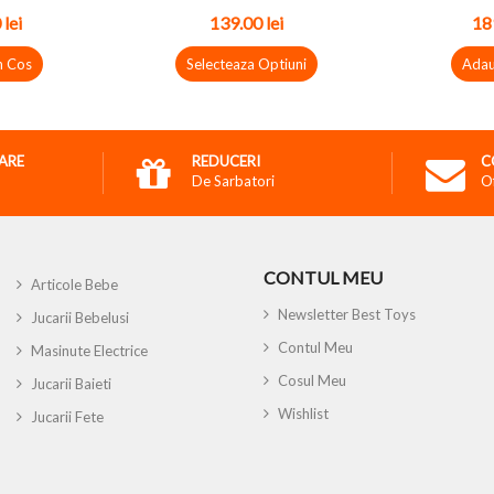
 lei
139.00 lei
189
n Cos
Selecteaza Optiuni
Adau
RARE
REDUCERI
C
De Sarbatori
O
CONTUL MEU
Articole Bebe
Newsletter Best Toys
Jucarii Bebelusi
Contul Meu
Masinute Electrice
Cosul Meu
Jucarii Baieti
Wishlist
Jucarii Fete