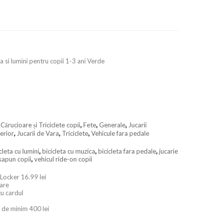
a si lumini pentru copii 1-3 ani Verde
,
Cărucioare și Triciclete copii
,
Fete
,
Generale
,
Jucarii
terior
,
Jucarii de Vara
,
Triciclete
,
Vehicule fara pedale
cleta cu lumini
,
bicicleta cu muzica
,
bicicleta fara pedale
,
jucarie
sapun copii
,
vehicul ride-on copii
 Locker 16.99 lei
oare
cu cardul
 de minim 400 lei