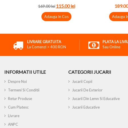
115.00 lei
189.00
169.00 lei
Adauga In Cos
Adauga I
LIVRARE GRATUITA
PLATA LA LIV
La Comenzi > 400 RON
Sau Online
INFORMATII UTILE
CATEGORII JUCARII
Despre Noi
Jucarii Copii
Termeni Si Conditii
Jucarii De Exterior
Retur Produse
Jucarii Din Lemn Si Educative
Cum Platesc
Jucarii Educative
Livrare
ANPC