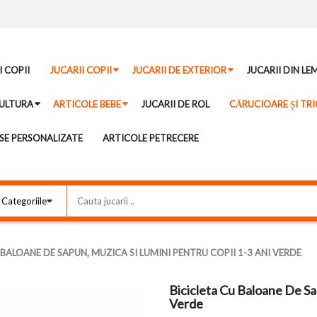
I COPII
JUCARII COPII
JUCARII DE EXTERIOR
JUCARII DIN LE
ULTURA
ARTICOLE BEBE
JUCARII DE ROL
CĂRUCIOARE ȘI TRI
E PERSONALIZATE
ARTICOLE PETRECERE
 BALOANE DE SAPUN, MUZICA SI LUMINI PENTRU COPII 1-3 ANI VERDE
Bicicleta Cu Baloane De Sa
Verde