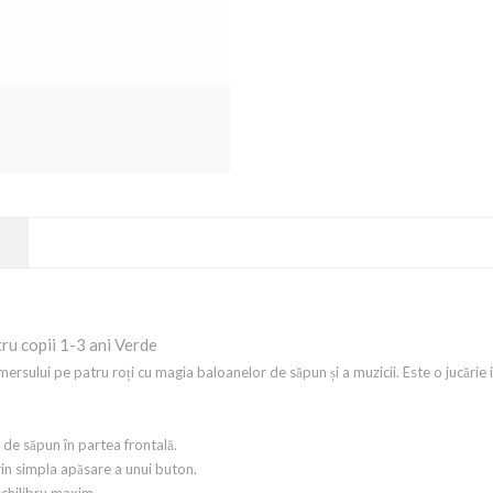
tru copii 1-3 ani Verde
ersului pe patru roți cu magia baloanelor de săpun și a muzicii. Este o jucărie 
 de săpun în partea frontală.
rin simpla apăsare a unui buton.
echilibru maxim.