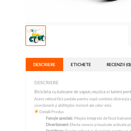
DESCRIERE
ETICHETE
RECENZII (0)
DESCRIERE
Bicicleta cu baloane de sapun, muzica si lumini pen
Acest vehicul fără pedale pentru copii combină distracția m
coordonării și abilităților motorii ale celor mici.
Detalii Produs
Funcție specială
: Mașină integrată de făcut baloane
Divertisment
: Efecte sonore și muzicale activate p
Stabilitate
: Design robust cu 4 roți late pentru un 