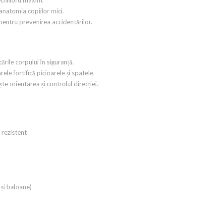
anatomia copiilor mici.
 pentru prevenirea accidentărilor.
ările corpului în siguranță.
ele fortifică picioarele și spatele.
te orientarea și controlul direcției.
i rezistent
 și baloane)