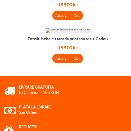
189.00 lei
Adauga In Cos
Fotoliu bebe cu arcada printesa roz + Cadou
159.00 lei
Adauga In Cos
LIVRARE GRATUITA
La Comenzi > 400 RON
PLATA LA LIVRARE
Sau Online
REDUCERI