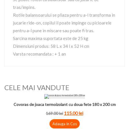
tras/impins.
Rotile balansoarului se pliaza pentru a-l transforma in
jucarie ride-on, copilul il poate impinge cu picioarele
pentru a-l pune in miscare sau poate fi tras.
Sarcina maxima suportata este de 25 kg
Dimensiuni produs: 58 L x 34 l x 52 H cm
Varsta recomandata : + 1 an
CELE MAI VANDUTE
Covoras de joaca termoizolant cu doua fete 180 x 200 cm
115.00 lei
169.00 lei
Adauga In Cos