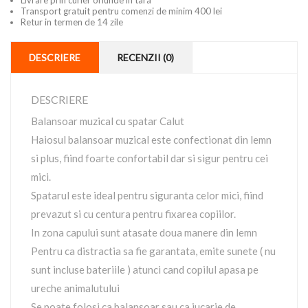
Livrare prin curier oriunde in tara
Transport gratuit pentru comenzi de minim 400 lei
Retur in termen de 14 zile
DESCRIERE
RECENZII (0)
DESCRIERE
Balansoar muzical cu spatar Calut
Haiosul balansoar muzical este confectionat din lemn
si plus, fiind foarte confortabil dar si sigur pentru cei
mici.
Spatarul este ideal pentru siguranta celor mici, fiind
prevazut si cu centura pentru fixarea copiilor.
In zona capului sunt atasate doua manere din lemn
Pentru ca distractia sa fie garantata, emite sunete ( nu
sunt incluse bateriile ) atunci cand copilul apasa pe
ureche animalutului
Se poate folosi ca balansoar sau ca jucarie de