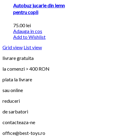
Autobuz jucarie din lemn
pentru copii
75.00
lei
Adauga in cos
Add to Wishlist
Grid view
List view
livrare gratuita
la comenzi > 400 RON
plata la livrare
sau online
reduceri
de sarbatori
contacteaza-ne
office@best-toys.ro