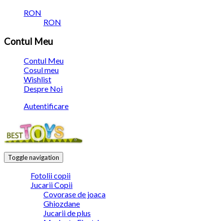
RON
RON
Contul Meu
Contul Meu
Cosul meu
Wishlist
Despre Noi
Autentificare
Toggle navigation
Fotolii copii
Jucarii Copii
Covorase de joaca
Ghiozdane
Jucarii de plus