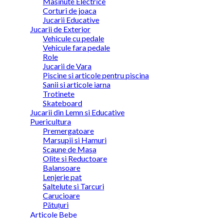
Masinute Electrice
Corturi de joaca
Jucarii Educative
Jucarii de Exterior
Vehicule cu pedale
Vehicule fara pedale
Role
Jucarii de Vara
Piscine si articole pentru piscina
Sanii si articole iarna
Trotinete
Skateboard
Jucarii din Lemn si Educative
Puericultura
Premergatoare
Marsupii si Hamuri
Scaune de Masa
Olite si Reductoare
Balansoare
Lenjerie pat
Saltelute si Tarcuri
Carucioare
Pătuțuri
Articole Bebe