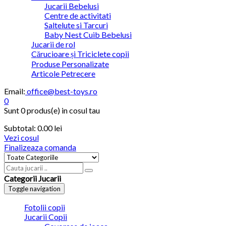
Jucarii Bebelusi
Centre de activitati
Saltelute si Tarcuri
Baby Nest Cuib Bebelusi
Jucarii de rol
Cărucioare și Triciclete copii
Produse Personalizate
Articole Petrecere
Email:
office@best-toys.ro
0
Sunt
0 produs(e)
in cosul tau
Subtotal:
0.00
lei
Vezi cosul
Finalizeaza comanda
Categorii Jucarii
Toggle navigation
Fotolii copii
Jucarii Copii