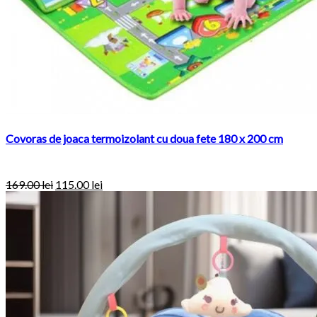
Covoras de joaca termoizolant cu doua fete 180 x 200 cm
169.00
lei
115.00
lei