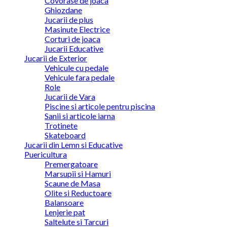
Covorase de joaca
Ghiozdane
Jucarii de plus
Masinute Electrice
Corturi de joaca
Jucarii Educative
Jucarii de Exterior
Vehicule cu pedale
Vehicule fara pedale
Role
Jucarii de Vara
Piscine si articole pentru piscina
Sanii si articole iarna
Trotinete
Skateboard
Jucarii din Lemn si Educative
Puericultura
Premergatoare
Marsupii si Hamuri
Scaune de Masa
Olite si Reductoare
Balansoare
Lenjerie pat
Saltelute si Tarcuri