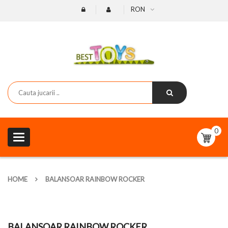
RON
0
Toggle
navigation
HOME
BALANSOAR RAINBOW ROCKER
BALANSOAR RAINBOW ROCKER