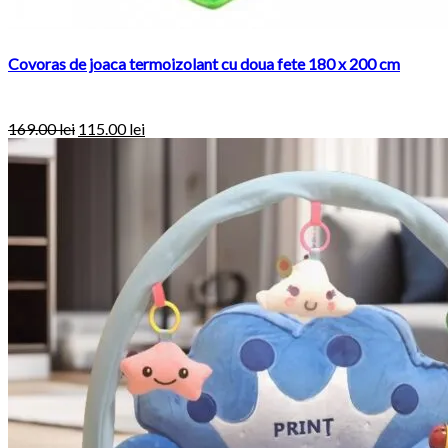
Covoras de joaca termoizolant cu doua fete 180 x 200 cm
169.00
lei
115.00
lei