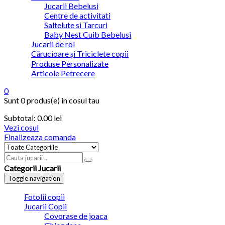
Jucarii Bebelusi
Centre de activitati
Saltelute si Tarcuri
Baby Nest Cuib Bebelusi
Jucarii de rol
Cărucioare și Triciclete copii
Produse Personalizate
Articole Petrecere
0
Sunt
0 produs(e)
in cosul tau
Subtotal:
0.00
lei
Vezi cosul
Finalizeaza comanda
Categorii Jucarii
Toggle navigation
Fotolii copii
Jucarii Copii
Covorase de joaca