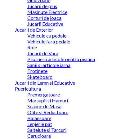
Ghiozdane
Jucarii de plus
Masinute Electrice
Corturi de joaca
Jucarii Educative
Jucarii de Exterior
Vehicule cu pedale
Vehicule fara pedale
Role
Jucarii de Vara
Piscine si articole pentru piscina
Sanii si articole iarna
Trotinete
Skateboard
Jucarii din Lemn si Educative
Puericultura
Premergatoare
Marsupii si Hamuri
Scaune de Masa
Olite si Reductoare
Balansoare
Lenjerie pat
Saltelute si Tarcuri
Carucioare