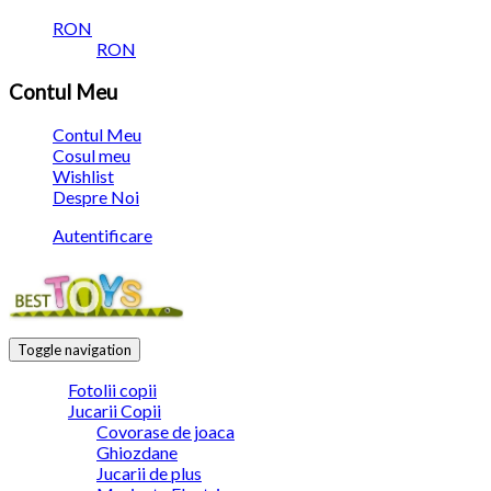
RON
RON
Contul Meu
Contul Meu
Cosul meu
Wishlist
Despre Noi
Autentificare
Toggle navigation
Fotolii copii
Jucarii Copii
Covorase de joaca
Ghiozdane
Jucarii de plus