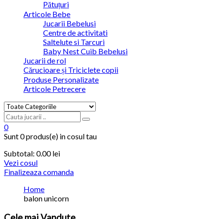
Pătuțuri
Articole Bebe
Jucarii Bebelusi
Centre de activitati
Saltelute si Tarcuri
Baby Nest Cuib Bebelusi
Jucarii de rol
Cărucioare și Triciclete copii
Produse Personalizate
Articole Petrecere
0
Sunt
0 produs(e)
in cosul tau
Subtotal:
0.00
lei
Vezi cosul
Finalizeaza comanda
Home
balon unicorn
Cele
mai Vandute