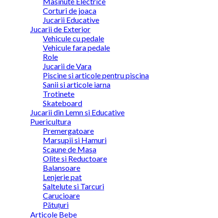
Masinute Electrice
Corturi de joaca
Jucarii Educative
Jucarii de Exterior
Vehicule cu pedale
Vehicule fara pedale
Role
Jucarii de Vara
Piscine si articole pentru piscina
Sanii si articole iarna
Trotinete
Skateboard
Jucarii din Lemn si Educative
Puericultura
Premergatoare
Marsupii si Hamuri
Scaune de Masa
Olite si Reductoare
Balansoare
Lenjerie pat
Saltelute si Tarcuri
Carucioare
Pătuțuri
Articole Bebe