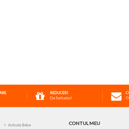
RARE
REDUCERI
C
De Sarbatori
O
CONTUL MEU
Articole Bebe