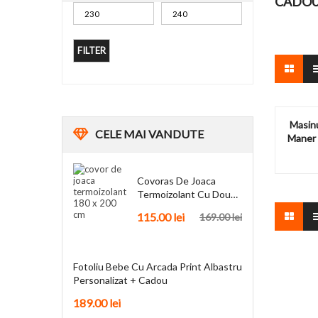
CADOU 
FILTER
Masinu
CELE
MAI VANDUTE
Maner 
Covoras De Joaca
Termoizolant Cu Doua
Fete 180 X 200 Cm
115.00
lei
169.00
lei
Fotoliu Bebe Cu Arcada Print Albastru
Personalizat + Cadou
189.00
lei