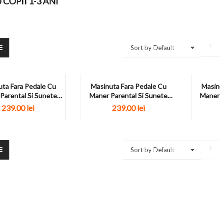
COPII 1-3 ANI
Sort by Default
ta Fara Pedale Cu
Masinuta Fara Pedale Cu
Masin
Parental Si Sunete
Maner Parental Si Sunete
Maner 
Black...
Red...
239.00
lei
239.00
lei
Sort by Default