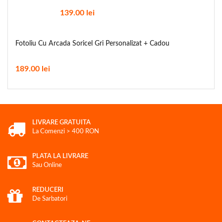
139.00
lei
Fotoliu Cu Arcada Soricel Gri Personalizat + Cadou
189.00
lei
LIVRARE GRATUITA
La Comenzi > 400 RON
PLATA LA LIVRARE
Sau Online
REDUCERI
De Sarbatori