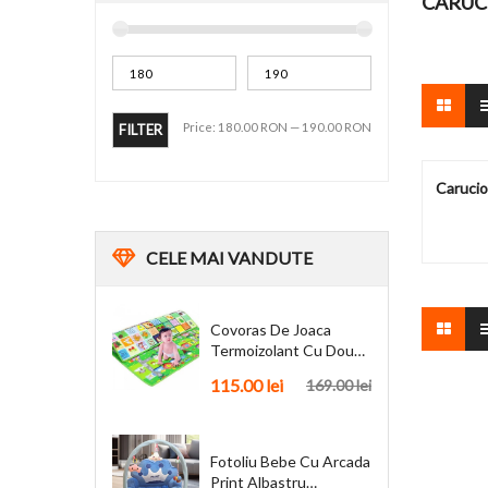
CARUC
Price:
180.00 RON
—
190.00 RON
FILTER
Carucio
CELE
MAI VANDUTE
Covoras De Joaca
Termoizolant Cu Doua
Fete 180 X 200 Cm
115.00 lei
169.00 lei
Fotoliu Bebe Cu Arcada
Print Albastru