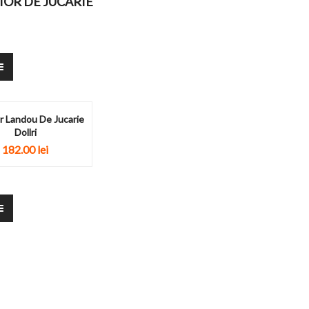
IOR DE JUCARIE
r Landou De Jucarie
Dollri
182.00 lei