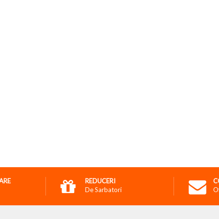
RARE
REDUCERI
C
De Sarbatori
O