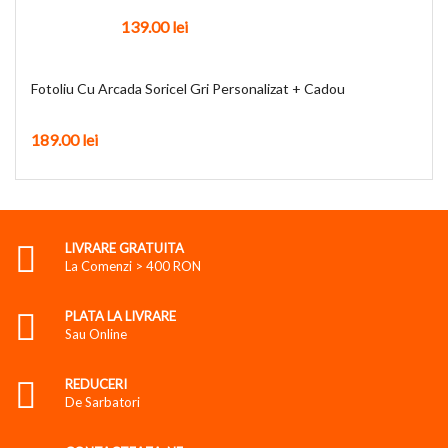
139.00
lei
Fotoliu Cu Arcada Soricel Gri Personalizat + Cadou
189.00
lei
LIVRARE GRATUITA
La Comenzi > 400 RON
PLATA LA LIVRARE
Sau Online
REDUCERI
De Sarbatori