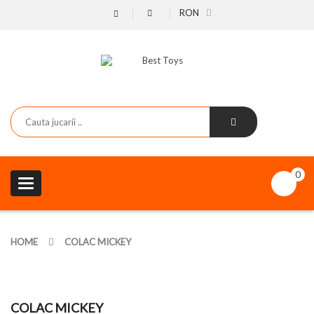
RON
0
Toggle
navigation
HOME
COLAC MICKEY
COLAC MICKEY