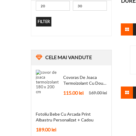
DURE
FILTER
CELE
MAI VANDUTE
Covoras De Joaca
Termoizolant Cu Doua
Fete 180 X 200 Cm
115.00
lei
169.00
lei
Fotoliu Bebe Cu Arcada Print
Albastru Personalizat + Cadou
189.00
lei