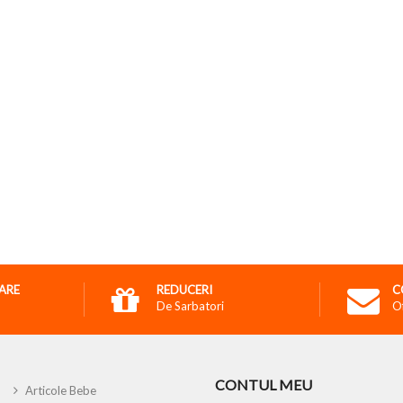
RARE
REDUCERI
C
De Sarbatori
O
CONTUL MEU
Articole Bebe