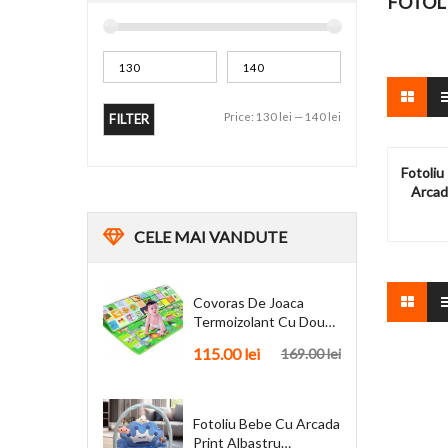
FOTOLI
Price:
130 lei
—
140 lei
FILTER
Fotoliu
Arcad
CELE
MAI VANDUTE
Covoras De Joaca
Termoizolant Cu Doua
Fete 180 X 200 Cm
115.00
lei
169.00
lei
Fotoliu Bebe Cu Arcada
Print Albastru