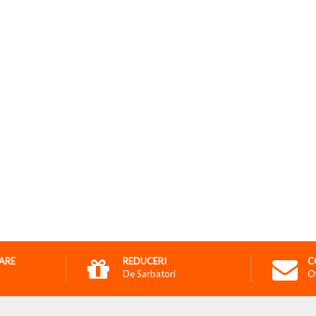
RARE
REDUCERI
C
De Sarbatori
O