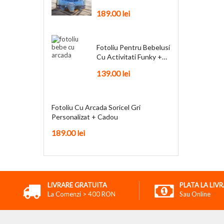
Personalizat + Cadou
189.00
lei
Fotoliu Pentru Bebelusi
Cu Activitati Funky +
Cadou
139.00
lei
Fotoliu Cu Arcada Soricel Gri
Personalizat + Cadou
189.00
lei
LIVRARE GRATUITA
PLATA LA LIV
La Comenzi > 400 RON
Sau Online