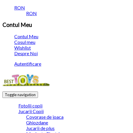
RON
RON
Contul Meu
Contul Meu
Cosul meu
Wishlist
Despre Noi
Autentificare
Toggle navigation
Fotolii copii
Jucarii Copii
Covorase de joaca
Ghiozdane
Jucarii de plus