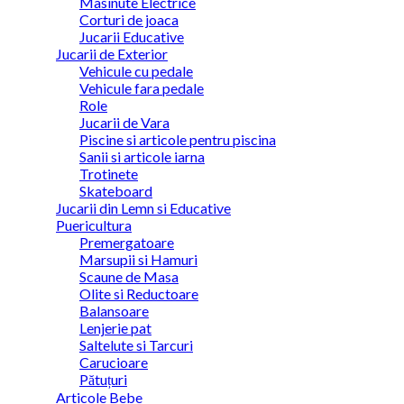
Masinute Electrice
Corturi de joaca
Jucarii Educative
Jucarii de Exterior
Vehicule cu pedale
Vehicule fara pedale
Role
Jucarii de Vara
Piscine si articole pentru piscina
Sanii si articole iarna
Trotinete
Skateboard
Jucarii din Lemn si Educative
Puericultura
Premergatoare
Marsupii si Hamuri
Scaune de Masa
Olite si Reductoare
Balansoare
Lenjerie pat
Saltelute si Tarcuri
Carucioare
Pătuțuri
Articole Bebe