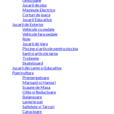
Ghiozdane
Jucarii de plus
Masinute Electrice
Corturi de joaca
Jucarii Educative
Jucarii de Exterior
Vehicule cu pedale
Vehicule fara pedale
Role
Jucarii de Vara
Piscine si articole pentru piscina
Sanii si articole iarna
Trotinete
Skateboard
Jucarii din Lemn si Educative
Puericultura
Premergatoare
Marsupii si Hamuri
Scaune de Masa
Olite si Reductoare
Balansoare
Lenjerie pat
Saltelute si Tarcuri
Carucioare