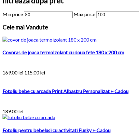
filtreaza dupa pret
Min price
Max price
Cele
mai Vandute
Covoras de joaca termoizolant cu doua fete 180 x 200 cm
169.00
lei
115.00
lei
Fotoliu bebe cu arcada Print Albastru Personalizat + Cadou
189.00
lei
Fotoliu pentru bebelusi cu activitati Funky + Cadou