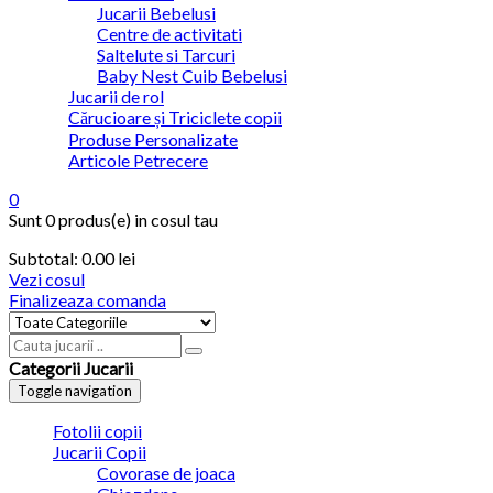
Jucarii Bebelusi
Centre de activitati
Saltelute si Tarcuri
Baby Nest Cuib Bebelusi
Jucarii de rol
Cărucioare și Triciclete copii
Produse Personalizate
Articole Petrecere
0
Sunt
0 produs(e)
in cosul tau
Subtotal:
0.00
lei
Vezi cosul
Finalizeaza comanda
Categorii Jucarii
Toggle navigation
Fotolii copii
Jucarii Copii
Covorase de joaca