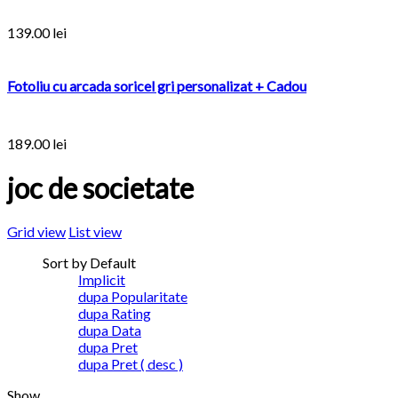
139.00
lei
Fotoliu cu arcada soricel gri personalizat + Cadou
189.00
lei
joc de societate
Grid view
List view
Sort by Default
Implicit
dupa Popularitate
dupa Rating
dupa Data
dupa Pret
dupa Pret ( desc )
Show