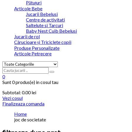
Pătuțuri
Articole Bebe
Jucarii Bebelusi
Centre de activitati
Saltelute si Tarcuri
Baby Nest Cuib Bebelusi
Jucarii de rol
Cărucioare și Triciclete copii
Produse Personalizate
Articole Petrecere
0
Sunt
0 produs(e)
in cosul tau
Subtotal:
0.00
lei
Vezi cosul
Finalizeaza comanda
Home
joc de societate