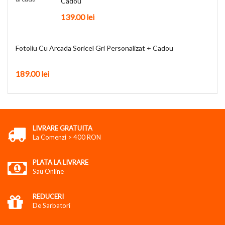
Cadou
139.00
lei
Fotoliu Cu Arcada Soricel Gri Personalizat + Cadou
189.00
lei
LIVRARE GRATUITA
La Comenzi > 400 RON
PLATA LA LIVRARE
Sau Online
REDUCERI
De Sarbatori