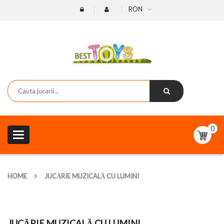
RON
0
Toggle
navigation
HOME
JUCĂRIE MUZICALĂ CU LUMINI
JUCĂRIE MUZICALĂ CU LUMINI