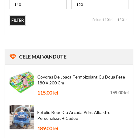
Price:
140 lei
—
150 lei
FILTER
CELE
MAI VANDUTE
Covoras De Joaca Termoizolant Cu Doua Fete
180 X 200 Cm
115.00
lei
169.00
lei
Fotoliu Bebe Cu Arcada Print Albastru
Personalizat + Cadou
189.00
lei