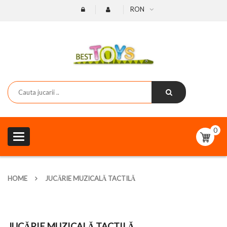
RON
0
Toggle
navigation
HOME
JUCĂRIE MUZICALĂ TACTILĂ
JUCĂRIE MUZICALĂ TACTILĂ