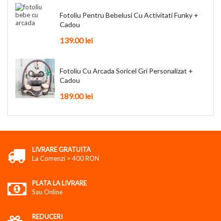
Fotoliu Pentru Bebelusi Cu Activitati Funky +
Cadou
139.00
lei
Fotoliu Cu Arcada Soricel Gri Personalizat +
Cadou
189.00
lei
LIVRARE GRATUITA
La Comenzi > 400 RON
PLATA LA LIVRARE
Sau Online
REDUCERI