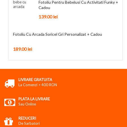
Fotoliu Pentru Bebelusi Cu Activitati Funky +
Cadou
139.00
lei
Fotoliu Cu Arcada Soricel Gri Personalizat + Cadou
189.00
lei
LIVRARE GRATUITA
La Comenzi > 400 RON
PLATA LA LIVRARE
Sau Online
REDUCERI
De Sarbatori