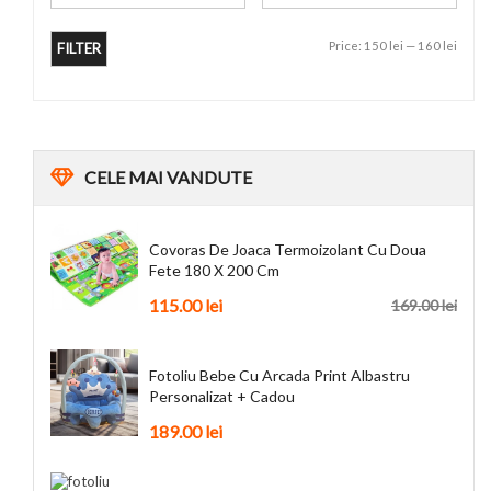
Price:
150 lei
—
160 lei
FILTER
CELE
MAI VANDUTE
Covoras De Joaca Termoizolant Cu Doua
Fete 180 X 200 Cm
115.00
lei
169.00
lei
Fotoliu Bebe Cu Arcada Print Albastru
Personalizat + Cadou
189.00
lei