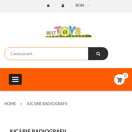
RON
0
Toggle
navigation
HOME
JUCĂRIE RADIOGRAFII
JUCĂRIE RADIOGRAFII