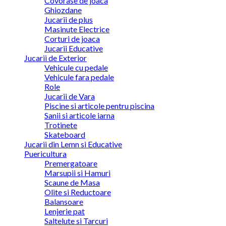
Covorase de joaca
Ghiozdane
Jucarii de plus
Masinute Electrice
Corturi de joaca
Jucarii Educative
Jucarii de Exterior
Vehicule cu pedale
Vehicule fara pedale
Role
Jucarii de Vara
Piscine si articole pentru piscina
Sanii si articole iarna
Trotinete
Skateboard
Jucarii din Lemn si Educative
Puericultura
Premergatoare
Marsupii si Hamuri
Scaune de Masa
Olite si Reductoare
Balansoare
Lenjerie pat
Saltelute si Tarcuri