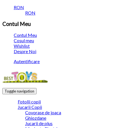
RON
RON
Contul Meu
Contul Meu
Cosul meu
Wishlist
Despre Noi
Autentificare
Toggle navigation
Fotolii copii
Jucarii Copii
Covorase de joaca
Ghiozdane
Jucarii de plus