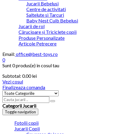
Jucarii Bebelusi
Centre de activitati
Saltelute si Tarcuri
Baby Nest Cuib Bebelusi
Jucarii de rol
Cărucioare și Triciclete copii
Produse Personalizate
Articole Petrecere
Email:
office@best-toys.ro
0
Sunt
0 produs(e)
in cosul tau
Subtotal:
0.00
lei
Vezi cosul
Finalizeaza comanda
Categorii Jucarii
Toggle navigation
Fotolii copii
Jucarii Copii