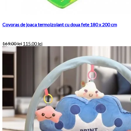
Covoras de joaca termoizolant cu doua fete 180 x 200 cm
169.00
lei
115.00
lei