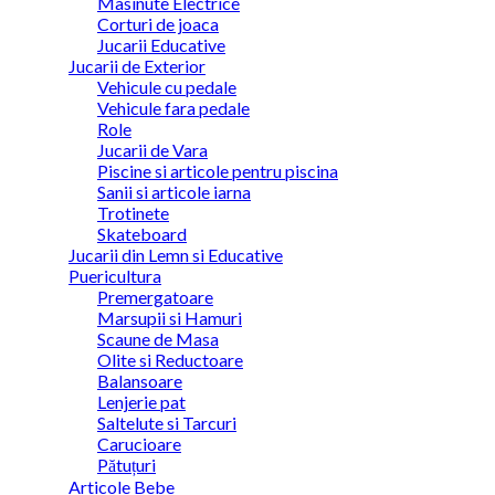
Masinute Electrice
Corturi de joaca
Jucarii Educative
Jucarii de Exterior
Vehicule cu pedale
Vehicule fara pedale
Role
Jucarii de Vara
Piscine si articole pentru piscina
Sanii si articole iarna
Trotinete
Skateboard
Jucarii din Lemn si Educative
Puericultura
Premergatoare
Marsupii si Hamuri
Scaune de Masa
Olite si Reductoare
Balansoare
Lenjerie pat
Saltelute si Tarcuri
Carucioare
Pătuțuri
Articole Bebe