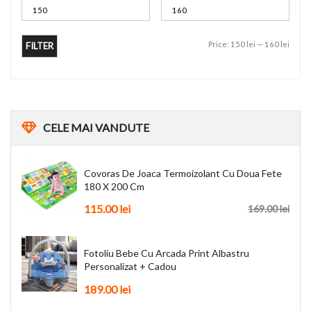
Price:
150 lei
—
160 lei
FILTER
CELE
MAI VANDUTE
Covoras De Joaca Termoizolant Cu Doua Fete
180 X 200 Cm
115.00
lei
169.00
lei
Fotoliu Bebe Cu Arcada Print Albastru
Personalizat + Cadou
189.00
lei