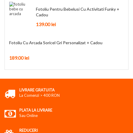
Fotoliu Pentru Bebelusi Cu Activitati Funky +
Cadou
139.00
lei
Fotoliu Cu Arcada Soricel Gri Personalizat + Cadou
189.00
lei
LIVRARE GRATUITA
La Comenzi > 400 RON
PLATA LA LIVRARE
Sau Online
REDUCERI