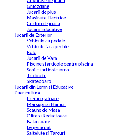
Covorase de joaca
Ghiozdane
Jucarii de plus
Masinute Electrice
Corturi de joaca
Jucarii Educative
Jucarii de Exterior
Vehicule cu pedale
Vehicule fara pedale
Role
Jucarii de Vara
Piscine si articole pentru piscina
Sanii si articole iarna
Trotinete
Skateboard
Jucarii din Lemn si Educative
Puericultura
Premergatoare
Marsupii si Hamuri
Scaune de Masa
Olite si Reductoare
Balansoare
Lenjerie pat
Saltelute si Tarcuri