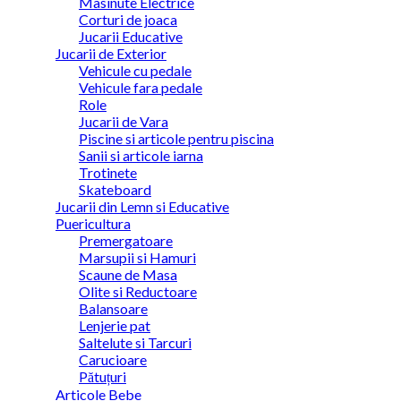
Masinute Electrice
Corturi de joaca
Jucarii Educative
Jucarii de Exterior
Vehicule cu pedale
Vehicule fara pedale
Role
Jucarii de Vara
Piscine si articole pentru piscina
Sanii si articole iarna
Trotinete
Skateboard
Jucarii din Lemn si Educative
Puericultura
Premergatoare
Marsupii si Hamuri
Scaune de Masa
Olite si Reductoare
Balansoare
Lenjerie pat
Saltelute si Tarcuri
Carucioare
Pătuțuri
Articole Bebe