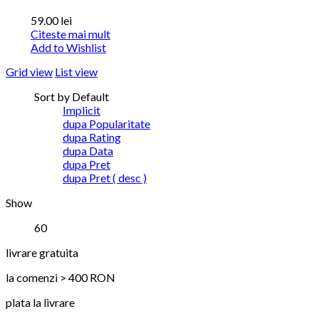
59.00
lei
Citeste mai mult
Add to Wishlist
Grid view
List view
Sort by Default
Implicit
dupa Popularitate
dupa Rating
dupa Data
dupa Pret
dupa Pret ( desc )
Show
60
livrare gratuita
la comenzi > 400 RON
plata la livrare