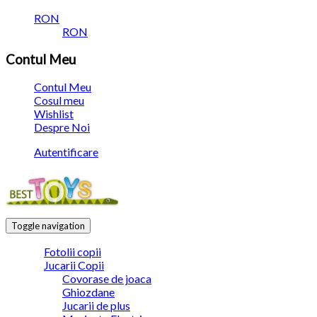
RON
RON
Contul Meu
Contul Meu
Cosul meu
Wishlist
Despre Noi
Autentificare
Toggle navigation
Fotolii copii
Jucarii Copii
Covorase de joaca
Ghiozdane
Jucarii de plus