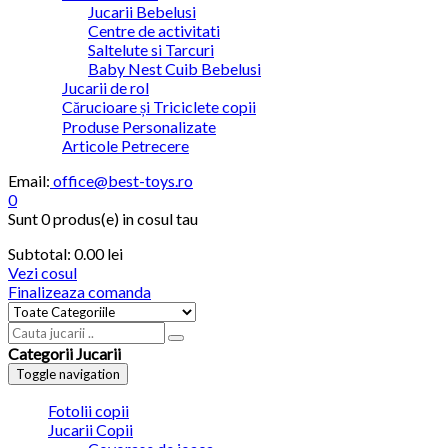
Jucarii Bebelusi
Centre de activitati
Saltelute si Tarcuri
Baby Nest Cuib Bebelusi
Jucarii de rol
Cărucioare și Triciclete copii
Produse Personalizate
Articole Petrecere
Email:
office@best-toys.ro
0
Sunt
0 produs(e)
in cosul tau
Subtotal:
0.00
lei
Vezi cosul
Finalizeaza comanda
Categorii Jucarii
Toggle navigation
Fotolii copii
Jucarii Copii