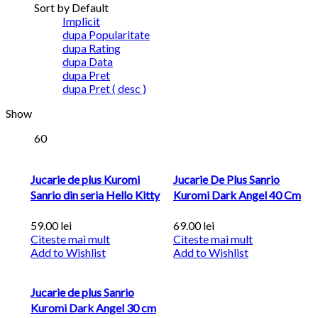
Sort by Default
Implicit
dupa Popularitate
dupa Rating
dupa Data
dupa Pret
dupa Pret ( desc )
Show
60
Jucarie de plus Kuromi
Jucarie De Plus Sanrio
Sanrio din seria Hello Kitty
Kuromi Dark Angel 40 Cm
59.00
lei
69.00
lei
Citeste mai mult
Citeste mai mult
Add to Wishlist
Add to Wishlist
Jucarie de plus Sanrio
Kuromi Dark Angel 30 cm