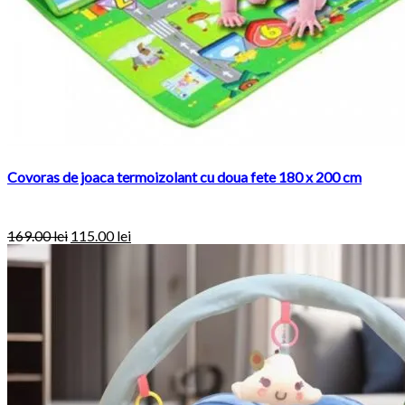
Covoras de joaca termoizolant cu doua fete 180 x 200 cm
169.00
lei
115.00
lei