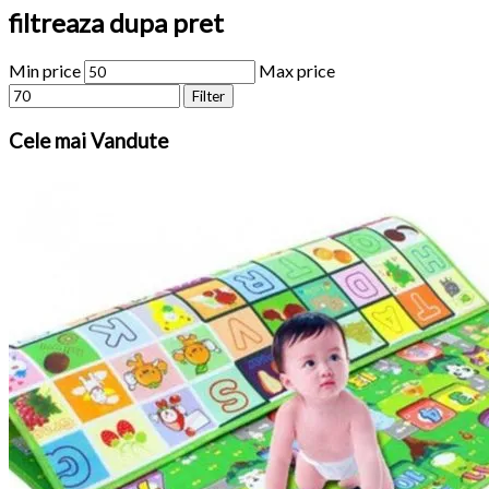
filtreaza dupa pret
Min price
Max price
Filter
Cele
mai Vandute