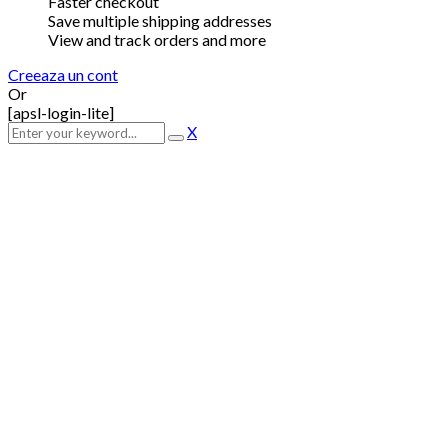
Faster checkout
Save multiple shipping addresses
View and track orders and more
Creeaza un cont
Or
[apsl-login-lite]
X