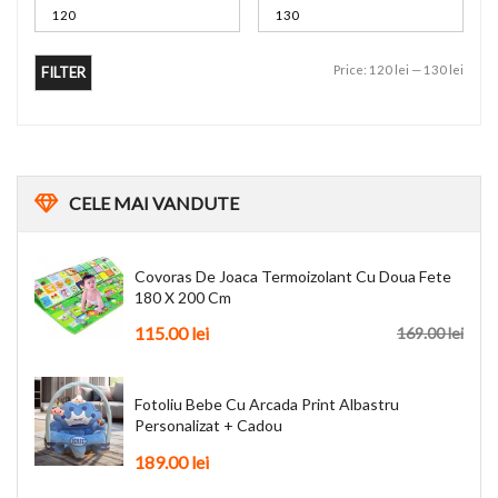
Price:
120 lei
—
130 lei
FILTER
CELE
MAI VANDUTE
Covoras De Joaca Termoizolant Cu Doua Fete
180 X 200 Cm
115.00
lei
169.00
lei
Fotoliu Bebe Cu Arcada Print Albastru
Personalizat + Cadou
189.00
lei