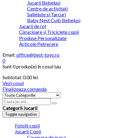
Jucarii Bebelusi
Centre de activitati
Saltelute si Tarcuri
Baby Nest Cuib Bebelusi
Jucarii de rol
Cărucioare și Triciclete copii
Produse Personalizate
Articole Petrecere
Email:
office@best-toys.ro
0
Sunt
0 produs(e)
in cosul tau
Subtotal:
0.00
lei
Vezi cosul
Finalizeaza comanda
Categorii Jucarii
Toggle navigation
Fotolii copii
Jucarii Copii
Covorase de joaca