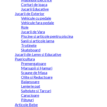
Corturi de joaca
Jucarii Educative
Jucarii de Exterior
Vehicule cu pedale
Vehicule fara pedale
Role
Jucarii de Vara
Piscine si articole pentru piscina
Sanii si articole iarna
Trotinete
Skateboard
Jucarii din Lemn si Educative
Puericultura
Premergatoare
Marsupii si Hamuri
Scaune de Masa
Olite si Reductoare
Balansoare
Lenjerie pat
Saltelute si Tarcuri
Carucioare
Pătuțuri
Articole Bebe