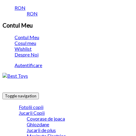
RON
RON
Contul Meu
Contul Meu
Cosul meu
Wishlist
Despre Noi
Autentificare
Toggle navigation
Fotolii copii
Jucarii Copii
Covorase de joaca
Ghiozdane
Jucarii de plus
Masinute Electrice