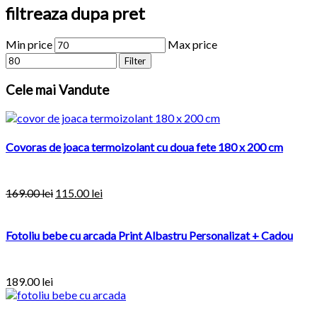
filtreaza dupa pret
Min price
Max price
Filter
Cele
mai Vandute
Covoras de joaca termoizolant cu doua fete 180 x 200 cm
169.00
lei
115.00
lei
Fotoliu bebe cu arcada Print Albastru Personalizat + Cadou
189.00
lei