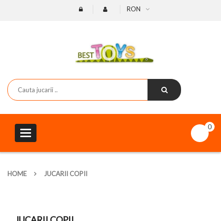
RON
0
Toggle
navigation
HOME
JUCARII COPII
JUCARII COPII