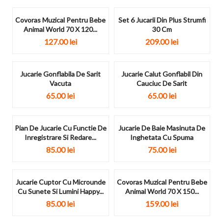
Covoras Muzical Pentru Bebe
Set 6 Jucarii Din Plus Strumfi
Animal World 70 X 120...
30 Cm
127.00
lei
209.00
lei
Jucarie Gonflabila De Sarit
Jucarie Calut Gonflabil Din
Vacuta
Cauciuc De Sarit
65.00
lei
65.00
lei
Pian De Jucarie Cu Functie De
Jucarie De Baie Masinuta De
Inregistrare Si Redare...
Inghetata Cu Spuma
85.00
lei
75.00
lei
Jucarie Cuptor Cu Microunde
Covoras Muzical Pentru Bebe
Cu Sunete Si Lumini Happy...
Animal World 70 X 150...
85.00
lei
159.00
lei