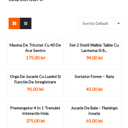
Sort by Default
Masina De Tricotat Cu 40 De
Set 2 Statii Walkie Talkie Cu
Ace Sentro
Lanterna Si 8...
175.00
lei
94.00
lei
Orga De Jucarie Cu Lumini Si
Sortator Forme – Rata
Functie De Inregistrare
91.00
lei
45.00
lei
Premergator 4 In 1 Trenulet
Jucarie De Baie – Flamingo
Interactiv Hola
Inoata
375.00
lei
65.00
lei