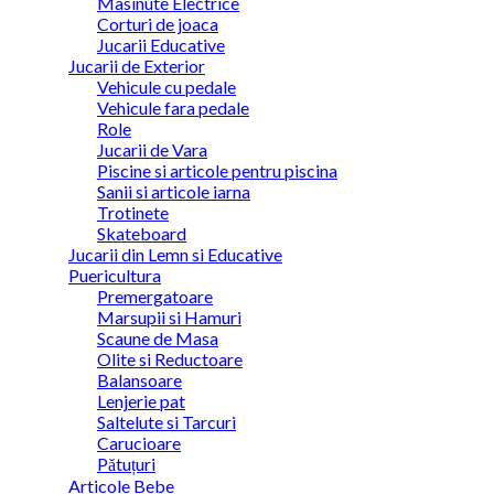
Masinute Electrice
Corturi de joaca
Jucarii Educative
Jucarii de Exterior
Vehicule cu pedale
Vehicule fara pedale
Role
Jucarii de Vara
Piscine si articole pentru piscina
Sanii si articole iarna
Trotinete
Skateboard
Jucarii din Lemn si Educative
Puericultura
Premergatoare
Marsupii si Hamuri
Scaune de Masa
Olite si Reductoare
Balansoare
Lenjerie pat
Saltelute si Tarcuri
Carucioare
Pătuțuri
Articole Bebe