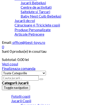
Jucarii Bebelusi
Centre de activitati
Saltelute si Tarcuri
Baby Nest Cuib Bebelusi
Jucarii de rol
Cărucioare și Triciclete copii
Produse Personalizate
Articole Petrecere
Email:
office@best-toys.ro
0
Sunt
0 produs(e)
in cosul tau
Subtotal:
0.00
lei
Vezi cosul
Finalizeaza comanda
Categorii Jucarii
Toggle navigation
Fotolii copii
Jucarii Copii