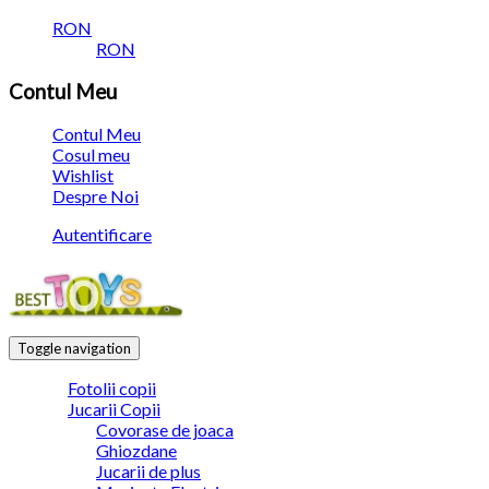
RON
RON
Contul Meu
Contul Meu
Cosul meu
Wishlist
Despre Noi
Autentificare
Toggle navigation
Fotolii copii
Jucarii Copii
Covorase de joaca
Ghiozdane
Jucarii de plus