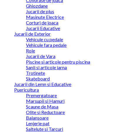
Covorase de joaca
Ghiozdane
Jucarii de plus
Masinute Electrice
Corturi de joaca
Jucarii Educative
Jucarii de Exterior
Vehicule cu pedale
Vehicule fara pedale
Role
Jucarii de Vara
Piscine si articole pentru piscina
Sanii si articole iarna
Trotinete
Skateboard
Jucarii din Lemn si Educative
Puericultura
Premergatoare
Marsupii si Hamuri
Scaune de Masa
Olite si Reductoare
Balansoare
Lenjerie pat
Saltelute si Tarcuri