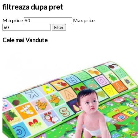
filtreaza dupa pret
Min price
Max price
Filter
Cele
mai Vandute