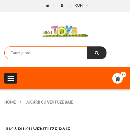
RON
0
Toggle
navigation
HOME
JUCĂRII CU VENTUZE BAIE
JUCĂRII CU VENTUZE BAIE