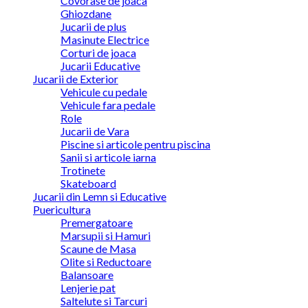
Covorase de joaca
Ghiozdane
Jucarii de plus
Masinute Electrice
Corturi de joaca
Jucarii Educative
Jucarii de Exterior
Vehicule cu pedale
Vehicule fara pedale
Role
Jucarii de Vara
Piscine si articole pentru piscina
Sanii si articole iarna
Trotinete
Skateboard
Jucarii din Lemn si Educative
Puericultura
Premergatoare
Marsupii si Hamuri
Scaune de Masa
Olite si Reductoare
Balansoare
Lenjerie pat
Saltelute si Tarcuri