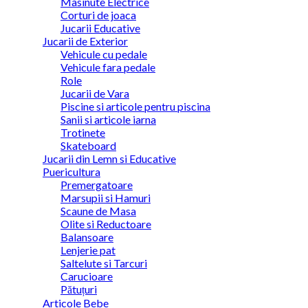
Masinute Electrice
Corturi de joaca
Jucarii Educative
Jucarii de Exterior
Vehicule cu pedale
Vehicule fara pedale
Role
Jucarii de Vara
Piscine si articole pentru piscina
Sanii si articole iarna
Trotinete
Skateboard
Jucarii din Lemn si Educative
Puericultura
Premergatoare
Marsupii si Hamuri
Scaune de Masa
Olite si Reductoare
Balansoare
Lenjerie pat
Saltelute si Tarcuri
Carucioare
Pătuțuri
Articole Bebe