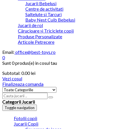
Jucarii Bebelusi
Centre de activitati
Saltelute si Tarcuri
Baby Nest Cuib Bebelusi
Jucarii de rol
Cărucioare și Triciclete copii
Produse Personalizate
Articole Petrecere
Email:
office@best-toys.ro
0
Sunt
0 produs(e)
in cosul tau
Subtotal:
0.00
lei
Vezi cosul
Finalizeaza comanda
Categorii Jucarii
Toggle navigation
Fotolii copii
Jucarii Copii