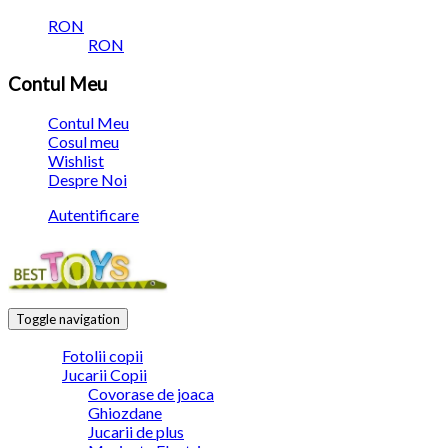
RON
RON
Contul Meu
Contul Meu
Cosul meu
Wishlist
Despre Noi
Autentificare
Toggle navigation
Fotolii copii
Jucarii Copii
Covorase de joaca
Ghiozdane
Jucarii de plus