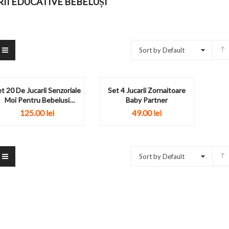
RII EDUCATIVE BEBELUȘI
Sort by Default
t 20 De Jucarii Senzoriale
Set 4 Jucarii Zornaitoare
Moi Pentru Bebelusi
Baby Partner
Huanger
125.00
lei
49.00
lei
Sort by Default