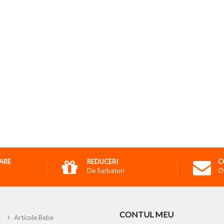
RARE
REDUCERI
C
De Sarbatori
O
CONTUL MEU
Articole Bebe