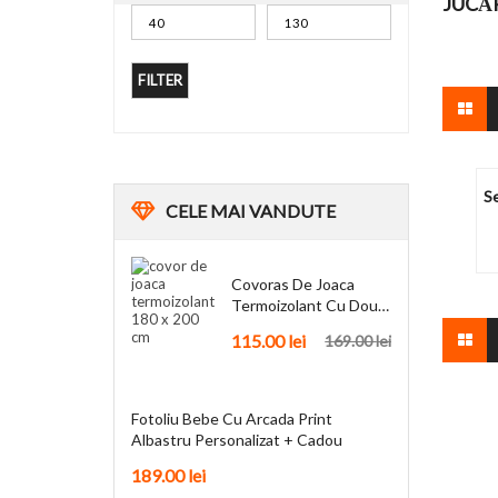
JUCĂ
FILTER
Se
CELE
MAI VANDUTE
Covoras De Joaca
Termoizolant Cu Doua
Fete 180 X 200 Cm
115.00
lei
169.00
lei
Fotoliu Bebe Cu Arcada Print
Albastru Personalizat + Cadou
189.00
lei