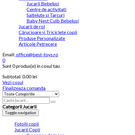
Jucarii Bebelusi
Centre de activitati
Saltelute si Tarcuri
Baby Nest Cuib Bebelusi
Jucarii de rol
Cărucioare și Triciclete copii
Produse Personalizate
Articole Petrecere
Email:
office@best-toys.ro
0
Sunt
0 produs(e)
in cosul tau
Subtotal:
0.00
lei
Vezi cosul
Finalizeaza comanda
Categorii Jucarii
Toggle navigation
Fotolii copii
Jucarii Copii