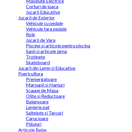
Masinute Electrice
Corturi de joaca
Jucarii Educative
Jucarii de Exterior
Vehicule cu pedale
Vehicule fara pedale
Role
Jucarii de Vara
Piscine si articole pentru piscina
Sanii si articole iarna
Trotinete
Skateboard
Jucarii din Lemn si Educative
Puericultura
Premergatoare
Marsupii si Hamuri
Scaune de Masa
Olite si Reductoare
Balansoare
Lenjerie pat
Saltelute si Tarcuri
Carucioare
Pătuțuri
Articole Bebe