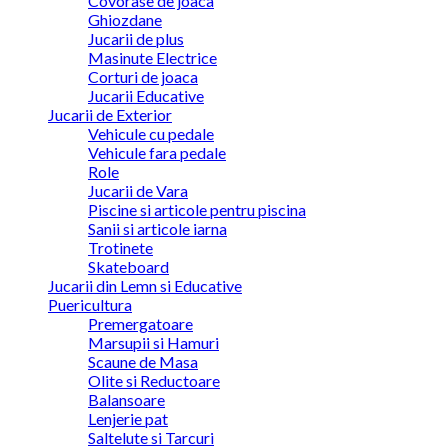
Covorase de joaca
Ghiozdane
Jucarii de plus
Masinute Electrice
Corturi de joaca
Jucarii Educative
Jucarii de Exterior
Vehicule cu pedale
Vehicule fara pedale
Role
Jucarii de Vara
Piscine si articole pentru piscina
Sanii si articole iarna
Trotinete
Skateboard
Jucarii din Lemn si Educative
Puericultura
Premergatoare
Marsupii si Hamuri
Scaune de Masa
Olite si Reductoare
Balansoare
Lenjerie pat
Saltelute si Tarcuri