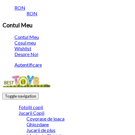
RON
RON
Contul Meu
Contul Meu
Cosul meu
Wishlist
Despre Noi
Autentificare
Toggle navigation
Fotolii copii
Jucarii Copii
Covorase de joaca
Ghiozdane
Jucarii de plus