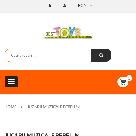
RON
0
Toggle
navigation
HOME
JUCĂRII MUZICALE BEBELUȘI
JUCĂRII MUZICALE BEBELUȘI