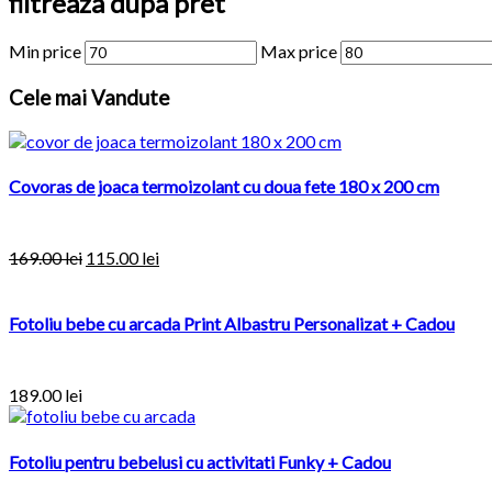
filtreaza dupa pret
Min price
Max price
Cele
mai Vandute
Covoras de joaca termoizolant cu doua fete 180 x 200 cm
169.00
lei
115.00
lei
Fotoliu bebe cu arcada Print Albastru Personalizat + Cadou
189.00
lei
Fotoliu pentru bebelusi cu activitati Funky + Cadou