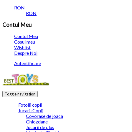
RON
RON
Contul Meu
Contul Meu
Cosul meu
Wishlist
Despre Noi
Autentificare
Toggle navigation
Fotolii copii
Jucarii Copii
Covorase de joaca
Ghiozdane
Jucarii de plus