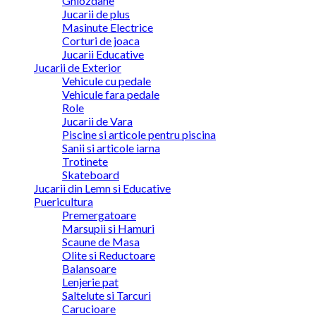
Ghiozdane
Jucarii de plus
Masinute Electrice
Corturi de joaca
Jucarii Educative
Jucarii de Exterior
Vehicule cu pedale
Vehicule fara pedale
Role
Jucarii de Vara
Piscine si articole pentru piscina
Sanii si articole iarna
Trotinete
Skateboard
Jucarii din Lemn si Educative
Puericultura
Premergatoare
Marsupii si Hamuri
Scaune de Masa
Olite si Reductoare
Balansoare
Lenjerie pat
Saltelute si Tarcuri
Carucioare