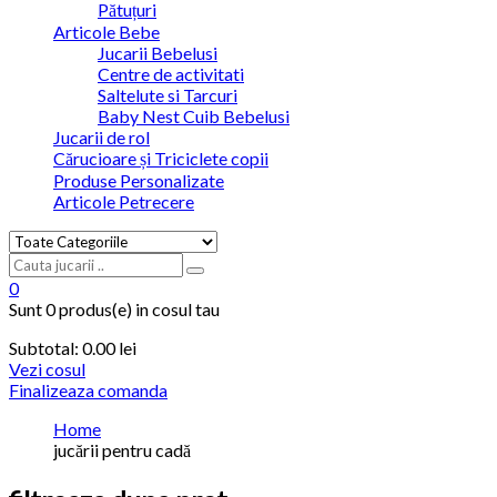
Pătuțuri
Articole Bebe
Jucarii Bebelusi
Centre de activitati
Saltelute si Tarcuri
Baby Nest Cuib Bebelusi
Jucarii de rol
Cărucioare și Triciclete copii
Produse Personalizate
Articole Petrecere
0
Sunt
0 produs(e)
in cosul tau
Subtotal:
0.00
lei
Vezi cosul
Finalizeaza comanda
Home
jucării pentru cadă