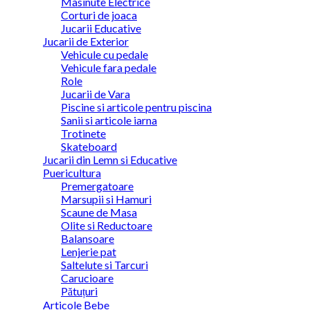
Masinute Electrice
Corturi de joaca
Jucarii Educative
Jucarii de Exterior
Vehicule cu pedale
Vehicule fara pedale
Role
Jucarii de Vara
Piscine si articole pentru piscina
Sanii si articole iarna
Trotinete
Skateboard
Jucarii din Lemn si Educative
Puericultura
Premergatoare
Marsupii si Hamuri
Scaune de Masa
Olite si Reductoare
Balansoare
Lenjerie pat
Saltelute si Tarcuri
Carucioare
Pătuțuri
Articole Bebe