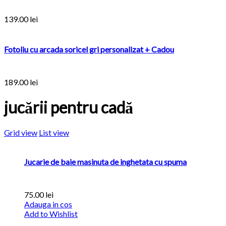
139.00
lei
Fotoliu cu arcada soricel gri personalizat + Cadou
189.00
lei
jucării pentru cadă
Grid view
List view
Jucarie de baie masinuta de inghetata cu spuma
75.00
lei
Adauga in cos
Add to Wishlist