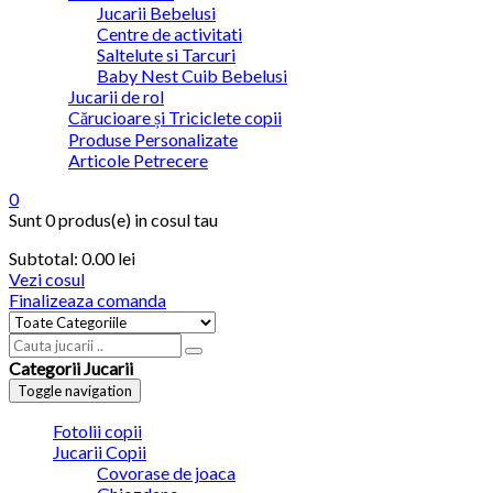
Jucarii Bebelusi
Centre de activitati
Saltelute si Tarcuri
Baby Nest Cuib Bebelusi
Jucarii de rol
Cărucioare și Triciclete copii
Produse Personalizate
Articole Petrecere
0
Sunt
0 produs(e)
in cosul tau
Subtotal:
0.00
lei
Vezi cosul
Finalizeaza comanda
Categorii Jucarii
Toggle navigation
Fotolii copii
Jucarii Copii
Covorase de joaca