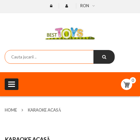
RON
0
Toggle
navigation
HOME
KARAOKE ACASĂ
KARAOKE ACASĂ